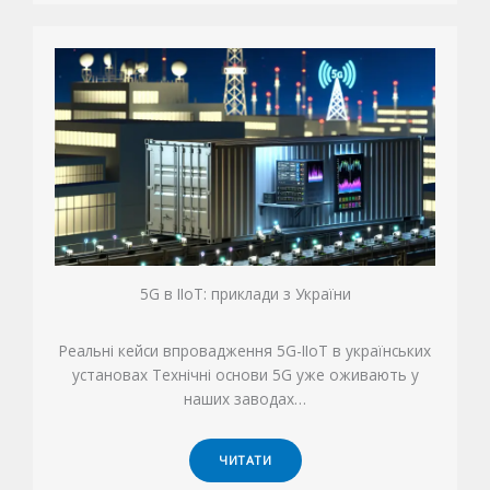
5G в IIoT: приклади з України
Реальні кейси впровадження 5G-IIoT в українських
установах Технічні основи 5G уже оживають у
наших заводах…
ЧИТАТИ