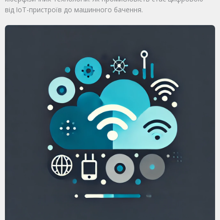
від IoT-пристроїв до машинного бачення.