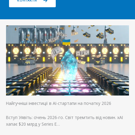
КОНТАКТИ
Найгучніші інвестиції в AI-стартапи на початку 2026
Вступ Уявіть: січень 2026-го. Світ тремтить від новин. xAI
хапає $20 млрд у Series E…