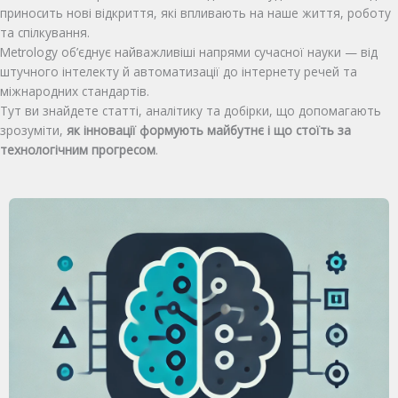
приносить нові відкриття, які впливають на наше життя, роботу
та спілкування.
Metrology об’єднує найважливіші напрями сучасної науки — від
штучного інтелекту й автоматизації до інтернету речей та
міжнародних стандартів.
Тут ви знайдете статті, аналітику та добірки, що допомагають
зрозуміти,
як інновації формують майбутнє і що стоїть за
технологічним прогресом
.