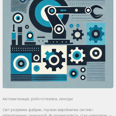
Автоматизація, робототехніка, сенсори
Світ розумних фабрик, гнучких виробничих систем і
кіберфізичних технологій. Як промисловість стає цифровою —