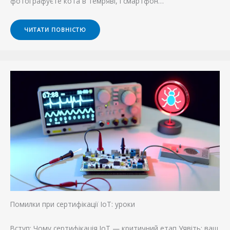
фотографуєте кота в темряві, і смартфон…
ЧИТАТИ ПОВНІСТЮ
Помилки при сертифікації IoT: уроки
Вступ: Чому сертифікація IoT — критичний етап Уявіть: ваш