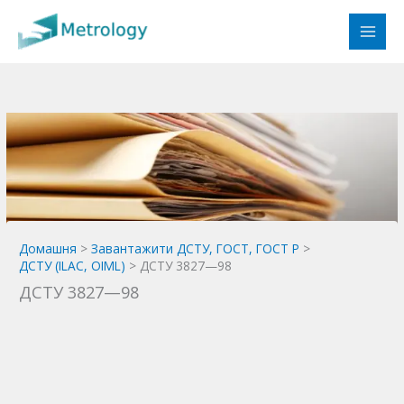
Перейти
до
вмісту
Домашня
Завантажити ДСТУ, ГОСТ, ГОСТ Р
ДСТУ (ILAC, OIML)
ДСТУ 3827—98
ДСТУ 3827—98