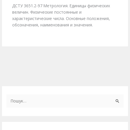
ДСТУ 3651.2-97 Метрология. Единицы физических
величин. Физические постоянные и
характеристические числа. Основные положения,
обозначения, наименования и значения.
Ш
у
к
а
т