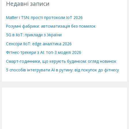
Недавні записи
и
:
Matter і TSN: прості протоколи IoT 2026
Розумні фабрики: автоматизація без помилок
5G в IIoT: приклади з України
Сенсори IIoT: edge аналітика 2026
Фітнес-трекери з AI: топ-3 моделі 2026
Смарт-годинники, що керують будинком: огляд новинок
5 способів інтегрувати AI в рутину: від покупок до фітнесу