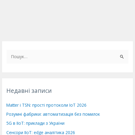
Ш
у
к
а
т
Недавні записи
и
:
Matter і TSN: прості протоколи IoT 2026
Розумні фабрики: автоматизація без помилок
5G в IIoT: приклади з України
Сенсори IIoT: edge аналітика 2026