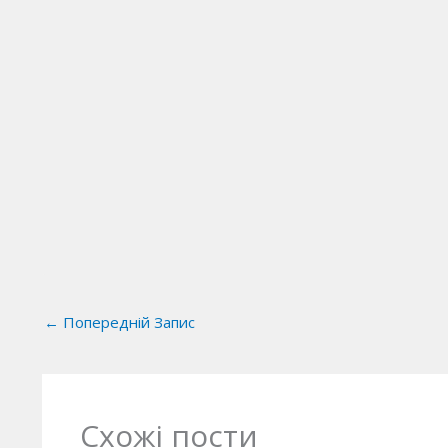
←
Попередній Запис
Схожі пости