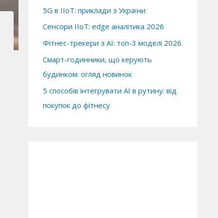
5G в IIoT: приклади з України
Сенсори IIoT: edge аналітика 2026
Фітнес-трекери з AI: топ-3 моделі 2026
Смарт-годинники, що керують
будинком: огляд новинок
5 способів інтегрувати AI в рутину: від
покупок до фітнесу