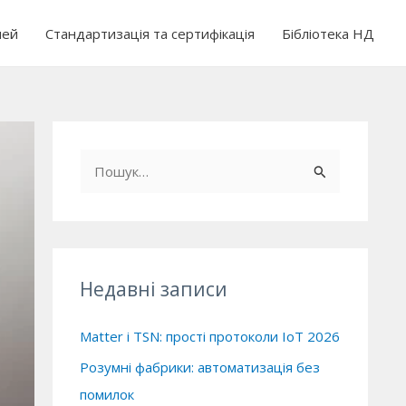
чей
Стандартизація та сертифікація
Бібліотека НД
Ш
у
к
а
т
Недавні записи
и
:
Matter і TSN: прості протоколи IoT 2026
Розумні фабрики: автоматизація без
помилок