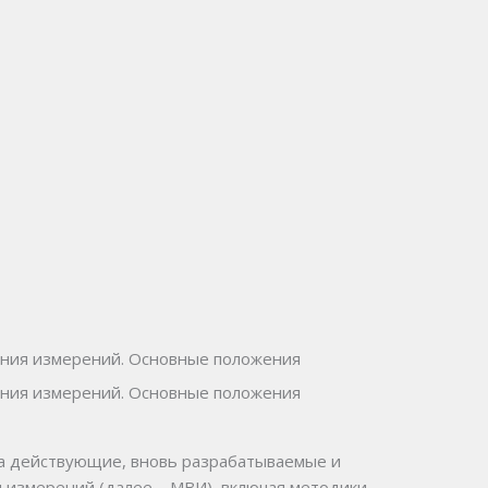
ения измерений. Основные положения
ения измерений. Основные положения
а
действующие, вновь разрабатываемые и
 измерений (далее – МВИ), включая методики