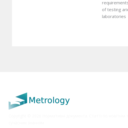
requirements
of testing ari
laboratories
Copyright © 2026 Нормативні документа. Статті по новітнім 
сучасним знанням