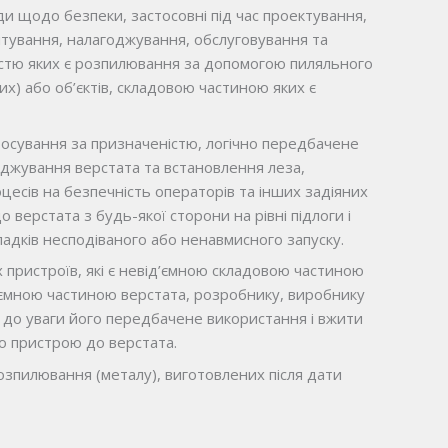
и щодо безпеки, застосовні під час проектування,
тування, налагоджування, обслуговування та
істю яких є розпилювання за допомогою пиляльного
их) або об’єктів, складовою частиною яких є
тосування за призначеністю, логічно передбачене
оджування верстата та встановлення леза,
оцесів на безпечність операторів та інших задіяних
о верстата з будь-якої сторони на рівні підлоги і
ипадків несподіваного або ненавмисного запуску.
пристроїв, які є невід’ємною складовою частиною
д’ємною частиною верстата, розробнику, виробнику
 до уваги його передбачене використання і вжити
о пристрою до верстата.
озпилювання (металу), виготовлених після дати