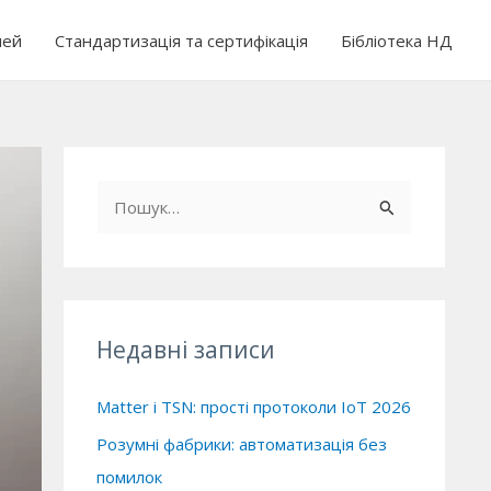
чей
Стандартизація та сертифікація
Бібліотека НД
Ш
у
к
а
т
Недавні записи
и
:
Matter і TSN: прості протоколи IoT 2026
Розумні фабрики: автоматизація без
помилок