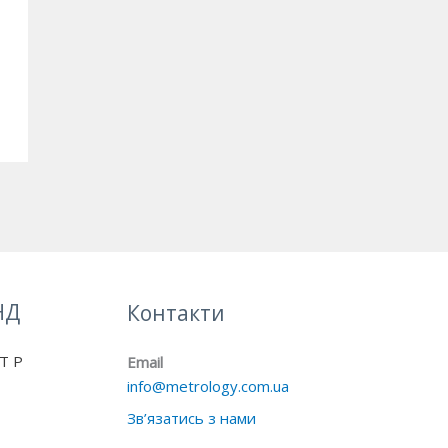
НД
Контакти
Т Р
Email
info@metrology.com.ua
Зв’язатись з нами