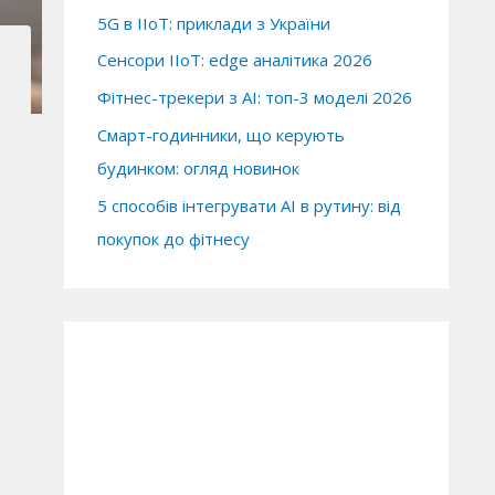
5G в IIoT: приклади з України
Сенсори IIoT: edge аналітика 2026
Фітнес-трекери з AI: топ-3 моделі 2026
Смарт-годинники, що керують
будинком: огляд новинок
5 способів інтегрувати AI в рутину: від
покупок до фітнесу