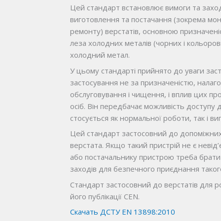
Цей стандарт встановлює вимоги та заход
виготовлення та постачання (зокрема мон
ремонту) верстатів, основною призначен
леза холодних металів (чорних і кольоров
холодний метал.
У цьому стандарті прийнято до уваги зас
застосування не за призначеністю, налаг
обслуговування і чищення, і вплив цих пр
осіб. Він передбачає можливість доступу д
стосується як нормальної роботи, так і в
Цей стандарт застосовний до допоміжних 
верстата. Якщо такий пристрій не є неві
або постачальнику пристрою треба брати
заходів для безпечного приєднання таког
Стандарт застосовний до верстатів для р
його публікації CEN.
Скачать ДСТУ EN 13898:2010