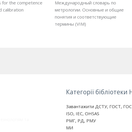
 for the competence
Международный словарь по
d calibration
метрологии. Основные и общие
понятия и соответствующие
термины (VIM)
Категорії бібліотеки 
Завантажити ДСТУ, ГОСТ, ГОС
ISO, IEC, OHSAS
технологіям та
РМГ, РД, РМУ
МИ