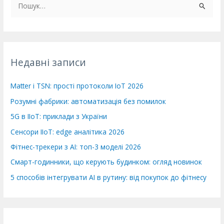
Ш
у
к
а
т
Недавні записи
и
:
Matter і TSN: прості протоколи IoT 2026
Розумні фабрики: автоматизація без помилок
5G в IIoT: приклади з України
Сенсори IIoT: edge аналітика 2026
Фітнес-трекери з AI: топ-3 моделі 2026
Смарт-годинники, що керують будинком: огляд новинок
5 способів інтегрувати AI в рутину: від покупок до фітнесу