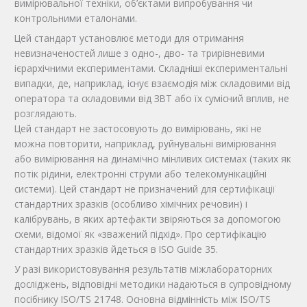
вимірювальної техніки, об’єктами випробування чи
контрольними еталонами.
Цей стандарт установлює методи для отримання
невизначеностей лише з одно-, дво- та трирівневими
ієрархічними експериментами. Складніші експериментальні
випадки, де, наприклад, існує взаємодія між складовими від
оператора та складовими від ЗВТ або їх сумісний вплив, не
розглядають.
Цей стандарт не застосовують до вимірювань, які не
можна повторити, наприклад, руйнувальні вимірювання
або вимірювання на динамічно мінливих системах (таких як
потік рідини, електронні струми або телекомунікаційні
системи). Цей стандарт не призначений для сертифікації
стандартних зразків (особливо хімічних речовин) і
калібрувань, в яких артефакти звіряються за допомогою
схеми, відомої як «зважений підхід». Про сертифікацію
стандартних зразків йдеться в ISO Guide 35.
У разі використовування результатів міжлабораторних
досліджень, відповідні методики надаються в супровідному
посібнику ISO/TS 21748. Основна відмінність між ISO/TS