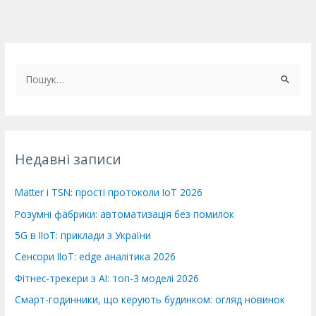
Ш
у
к
а
т
Недавні записи
и
:
Matter і TSN: прості протоколи IoT 2026
Розумні фабрики: автоматизація без помилок
5G в IIoT: приклади з України
Сенсори IIoT: edge аналітика 2026
Фітнес-трекери з AI: топ-3 моделі 2026
Смарт-годинники, що керують будинком: огляд новинок