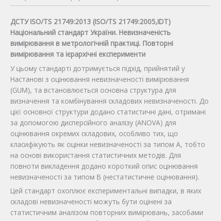
ДСТУ ISO/TS 21749:2013 (ISO/TS 21749:2005,IDТ)
Національний стандарт України. Невизначеність
вимірювання в метрологічній практиці. Повторні
вимірювання та ієрархічні експерименти
У цьому стандарті дотримується підхід, прийнятий у
Настанові з оцінювання невизначеності вимірювання
(GUM), та встановлюється основна структура для
визначення та комбінування складових невизначеності. До
цієї основної структури додано статистичні дані, отримані
за допомогою дисперсійного аналізу (ANOVA) для
оцінювання окремих складових, особливо тих, що
класифікують як оцінки невизначеності за типом А, тобто
на основі використання статистичних методів. Для
повноти викладення додано короткий опис оцінювання
невизначеності за типом В (нестатистичне оцінювання).
Цей стандарт охоплює експериментальні випадки, в яких
складові невизначеності можуть бути оцінені за
статистичним аналізом повторних вимірювань, засобами