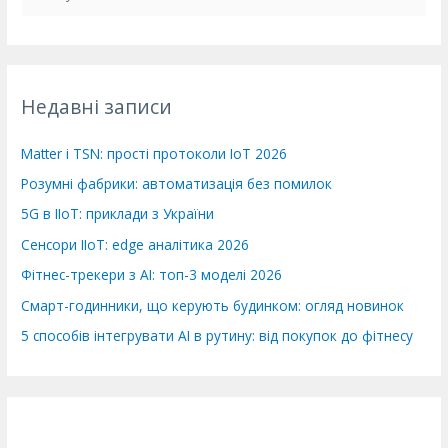
у
к
а
т
Недавні записи
и
:
Matter і TSN: прості протоколи IoT 2026
Розумні фабрики: автоматизація без помилок
5G в IIoT: приклади з України
Сенсори IIoT: edge аналітика 2026
Фітнес-трекери з AI: топ-3 моделі 2026
Смарт-годинники, що керують будинком: огляд новинок
5 способів інтегрувати AI в рутину: від покупок до фітнесу