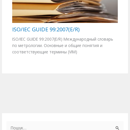
ISO/IEC GUIDE 99:2007(E/R)
ISO/IEC GUIDE 99:2007(E/R) Международный словарь
по метрологии. Основные и общие понятия и
соответствующие термины (VIM)
Ш