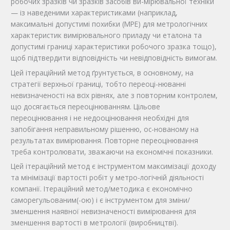
робочих зразків чи зразків засобів ви-мірювальної техніки
— із наведеними характеристиками (наприклад,
максимальні допустимі похибки (МРЕ) для метрологічних
характеристик вимірювального приладу чи еталона та
допустимі границі характеристики робочого зразка тощо),
щоб підтвердити відповідність чи невідповідність вимогам.
Цей ітераційний метод ґрунтується, в основному, на
стратегії верхньої границі, тобто переоці-нюванні
невизначеності на всіх рівнях, але з повторним контролем,
що досягається переоцінюванням. Цільове
переоцінювання і не недооцінювання необхідні для
запобігання неправильному рішенню, ос-нованому на
результатах вимірювання. Повторне переоцінювання
треба контролювати, зважаючи на економічні показники.
Цей ітераційний метод є інструментом максимізації доходу
та мінімізації вартості робіт у метро-логічній діяльності
компанії. Ітераційний метод/методика є економічно
саморегульованим(-ою) і є інструментом для зміни/
зменшення наявної невизначеності вимірювання для
зменшення вартості в метрології (виробництві).