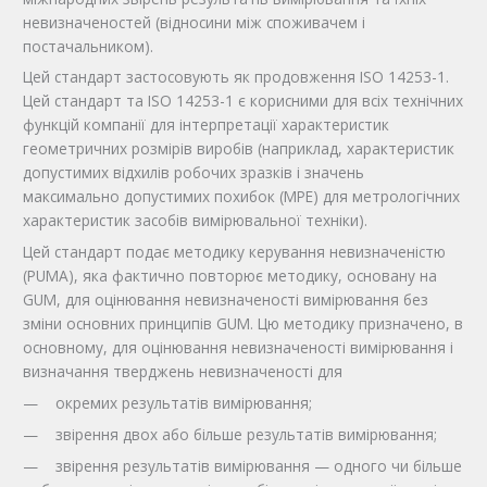
невизначеностей (відносини між споживачем і
постачальником).
Цей стандарт застосовують як продовження ISO 14253-1.
Цей стандарт та ISO 14253-1 є корисними для всіх технічних
функцій компанії для інтерпретації характеристик
геометричних розмірів виробів (наприклад, характеристик
допустимих відхилів робочих зразків і значень
максимально допустимих похибок (МРЕ) для метрологічних
характеристик засобів вимірювальної техніки).
Цей стандарт подає методику керування невизначеністю
(PUMA), яка фактично повторює методику, основану на
GUM, для оцінювання невизначеності вимірювання без
зміни основних принципів GUM. Цю методику призначено, в
основному, для оцінювання невизначеності вимірювання і
визначання тверджень невизначеності для
— окремих результатів вимірювання;
— звірення двох або більше результатів вимірювання;
— звірення результатів вимірювання — одного чи більше