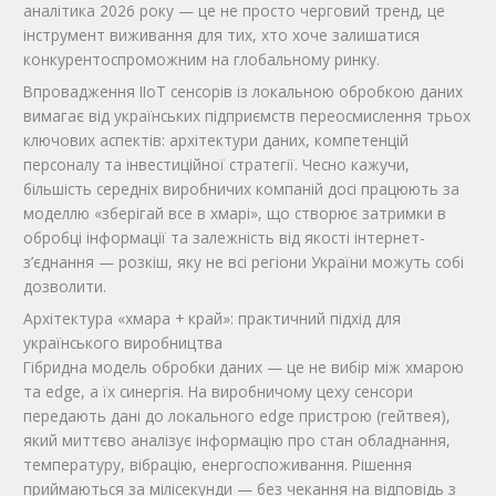
аналітика 2026 року — це не просто черговий тренд, це
інструмент виживання для тих, хто хоче залишатися
конкурентоспроможним на глобальному ринку.
Впровадження IIoT сенсорів із локальною обробкою даних
вимагає від українських підприємств переосмислення трьох
ключових аспектів: архітектури даних, компетенцій
персоналу та інвестиційної стратегії. Чесно кажучи,
більшість середніх виробничих компаній досі працюють за
моделлю «зберігай все в хмарі», що створює затримки в
обробці інформації та залежність від якості інтернет-
з’єднання — розкіш, яку не всі регіони України можуть собі
дозволити.
Архітектура «хмара + край»: практичний підхід для
українського виробництва
Гібридна модель обробки даних — це не вибір між хмарою
та edge, а їх синергія. На виробничому цеху сенсори
передають дані до локального edge пристрою (гейтвея),
який миттєво аналізує інформацію про стан обладнання,
температуру, вібрацію, енергоспоживання. Рішення
приймаються за мілісекунди — без чекання на відповідь з