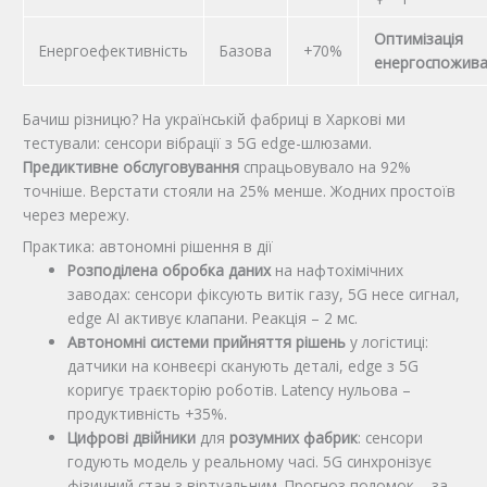
Оптимізація
Енергоефективність
Базова
+70%
енергоспожив
Бачиш різницю? На українській фабриці в Харкові ми
тестували: сенсори вібрації з 5G edge-шлюзами.
Предиктивне обслуговування
спрацьовувало на 92%
точніше. Верстати стояли на 25% менше. Жодних простоїв
через мережу.
Практика: автономні рішення в дії
Розподілена обробка даних
на нафтохімічних
заводах: сенсори фіксують витік газу, 5G несе сигнал,
edge AI активує клапани. Реакція – 2 мс.
Автономні системи прийняття рішень
у логістиці:
датчики на конвеєрі сканують деталі, edge з 5G
коригує траєкторію роботів. Latency нульова –
продуктивність +35%.
Цифрові двійники
для
розумних фабрик
: сенсори
годують модель у реальному часі. 5G синхронізує
фізичний стан з віртуальним. Прогноз поломок – за