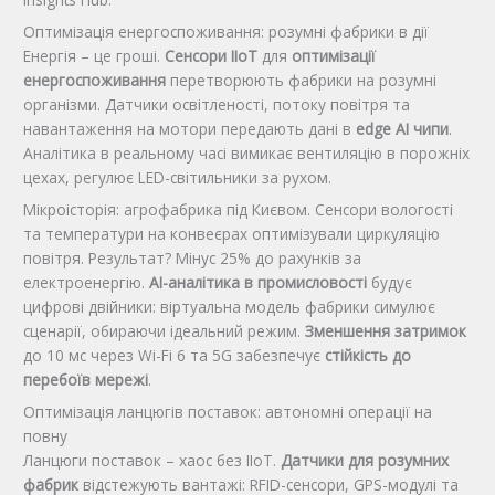
Оптимізація енергоспоживання: розумні фабрики в дії
Енергія – це гроші.
Сенсори IIoT
для
оптимізації
енергоспоживання
перетворюють фабрики на розумні
організми. Датчики освітленості, потоку повітря та
навантаження на мотори передають дані в
edge AI чипи
.
Аналітика в реальному часі вимикає вентиляцію в порожніх
цехах, регулює LED-світильники за рухом.
Мікроісторія: агрофабрика під Києвом. Сенсори вологості
та температури на конвеєрах оптимізували циркуляцію
повітря. Результат? Мінус 25% до рахунків за
електроенергію.
AI-аналітика в промисловості
будує
цифрові двійники: віртуальна модель фабрики симулює
сценарії, обираючи ідеальний режим.
Зменшення затримок
до 10 мс через Wi-Fi 6 та 5G забезпечує
стійкість до
перебоїв мережі
.
Оптимізація ланцюгів поставок: автономні операції на
повну
Ланцюги поставок – хаос без IIoT.
Датчики для розумних
фабрик
відстежують вантажі: RFID-сенсори, GPS-модулі та