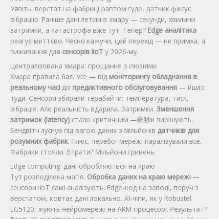
Уявіть: верстат на фабриці раптом гуде, датчик фіксує
вібрацію. Раніше дані летіли в хмару — секунди, хвилини
затримки, а катастрофа вже тут. Тепер?
Edge аналітика
реагує миттєво. Чесно кажучи, цей перехід — не примха, а
виживання для
сенсорів IIoT
у 2026-му.
Централізована хмара: прощання з ілюзіями
Хмара правила бал. Усе — від
моніторингу обладнання в
реальному часі
до
предиктивного обслуговування
— йшло
туди. Сенсори збирали терабайти: температура, тиск,
вібрація. Але реальність вдарила. Затримки.
Зменшення
затримок (latency)
стало критичним —毫秒и вирішують.
Бендвітч луснув під вагою даних з мільйонів
датчиків для
розумних фабрик
. Плюс, перебої мережі паралізували все.
Фабрики стояли. Втрати? Мільйони гривень.
Edge computing: дані обробляються на краю
Тут розподілена магія.
Обробка даних на краю мережі
—
сенсори IIoT самі аналізують. Edge-нод на заводі, поруч з
верстатом, ковтає дані локально. AI-чіпи, як у Robustel
EG5120, жують нейромережі на ARM-процесорі. Результат?