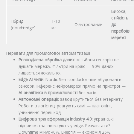
Висока,
стійкість
Гібрид
1-10
Фільтрований
до
(cloud+edge)
мс
перебоїв
мережі
Переваги для промислової автоматизації
Розподілена обробка даних
: мільйони сенсорів не
душать мережу. Фільтри на краю — 90% даних
лишається локально.
Edge AI чипи
: Nordic Semiconductor чіпи вбудовані в
сенсори. Інференс нейромереж прямо на пристрої —
AI-аналітика в промисловості
без лагів.
Автономні операції
: завод крутиться без інтернету.
Роботи в логістиці реагують самі — платонінг,
уникнення перешкод.
Цифрова трансформація Industry 4.0
: українські
підприємства інвестують у edge. Результати?
Downtime мінус 40%. Енергія — економія 25%.