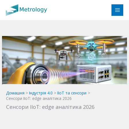
Перейти
до
вмісту
Домашня
Індустрія 4.0
IIoT та сенсори
Сенсори IIoT: edge аналітика 2026
Сенсори IIoT: edge аналітика 2026