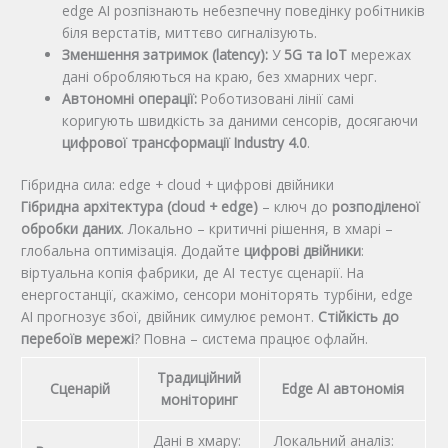
edge AI розпізнають небезпечну поведінку робітників
біля верстатів, миттєво сигналізують.
Зменшення затримок (latency):
У
5G та IoT
мережах
дані обробляються на краю, без хмарних черг.
Автономні операції:
Роботизовані лінії самі
коригують швидкість за даними сенсорів, досягаючи
цифрової трансформації Industry 4.0
.
Гібридна сила: edge + cloud + цифрові двійники
Гібридна архітектура (cloud + edge)
– ключ до
розподіленої
обробки даних
. Локально – критичні рішення, в хмарі –
глобальна оптимізація. Додайте
цифрові двійники
:
віртуальна копія фабрики, де AI тестує сценарії. На
енергостанції, скажімо, сенсори моніторять турбіни, edge
AI прогнозує збої, двійник симулює ремонт.
Стійкість до
перебоїв мережі
? Повна – система працює офлайн.
Традиційний
Сценарій
Edge AI автономія
моніторинг
Дані в хмару:
Локальний аналіз: