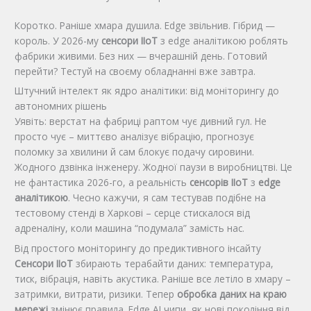
Коротко. Раніше хмара душила. Edge звільнив. Гібрид —
король. У 2026-му
сенсори IIoT
з edge аналітикою роблять
фабрики живими. Без них — вчерашній день. Готовий
перейти? Тестуй на своєму обладнанні вже завтра.
Штучний інтелект як ядро аналітики: від моніторингу до
автономних рішень
Уявіть: верстат на фабриці раптом чує дивний гул. Не
просто чує – миттєво аналізує вібрацію, прогнозує
поломку за хвилини й сам блокує подачу сировини.
Жодного дзвінка інженеру. Жодної паузи в виробництві. Це
не фантастика 2026-го, а реальність
сенсорів IIoT
з
edge
аналітикою
. Чесно кажучи, я сам тестував подібне на
тестовому стенді в Харкові – серце стискалося від
адреналіну, коли машина “подумала” замість нас.
Від простого моніторингу до предиктивного інсайту
Сенсори IIoT
збирають терабайти даних: температура,
тиск, вібрація, навіть акустика. Раніше все летіло в хмару –
затримки, витрати, ризики. Тепер
обробка даних на краю
мережі
змінює правила. Edge AI чипи, як нові покоління від