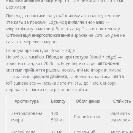
Реальна аналітика часу
. Верстат сам вимикається за 50 мс.
Без хмари.
Приклад з практики: на українському автозаводі сенсори
стежать за пресами. Edge-нод виявляє аномалію —
мікротріщину в матриці. Замість аварії — сигнал технику.
Оптимізація енергоспоживання
виросла на 22%. Бо дані не
гасають мережею марно.
Гібридна архітектура: cloud + edge
Не вибір, а симбіоз.
Гібридна архітектура (cloud + edge)
—
золотий стандарт 2026-го. Edge бере гостре:
автономні
системи прийняття рішень
, локальний моніторинг. Хмара
— стратегія:
цифрові двійники
, глобальна аналітика.
5G та
IoT
зшиває все — низька латентність, до 1 мс. Сенсори
передають тільки сік: агреговані інсайти.
Архітектура
Latency
Обсяг даних
Стійкість
Централізована
100-
Залежить
Повний потік
хмара
500 мс
від мережі
Чистий edge
<1 мс
Локальний
Автономн