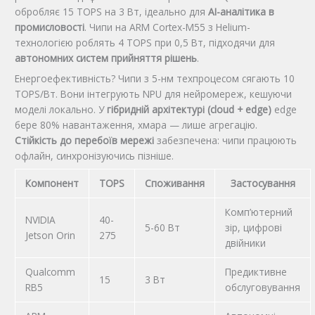
обробляє 15 TOPS на 3 Вт, ідеально для
AI-аналітика в
промисловості
. Чипи на ARM Cortex-M55 з Helium-
технологією роблять 4 TOPS при 0,5 Вт, підходячи для
автономних систем прийняття рішень
.
Енергоефективність? Чипи з 5-нм техпроцесом сягають 10
TOPS/Вт. Вони інтегрують NPU для нейромереж, кешуючи
моделі локально. У
гібридній архітектурі (cloud + edge)
edge
бере 80% навантаження, хмара — лише агрегацію.
Стійкість до перебоїв мережі
забезпечена: чипи працюють
офлайн, синхронізуючись пізніше.
Компонент
TOPS
Споживання
Застосування
Комп’ютерний
NVIDIA
40-
5-60 Вт
зір, цифрові
Jetson Orin
275
двійники
Qualcomm
Предиктивне
15
3 Вт
RB5
обслуговування