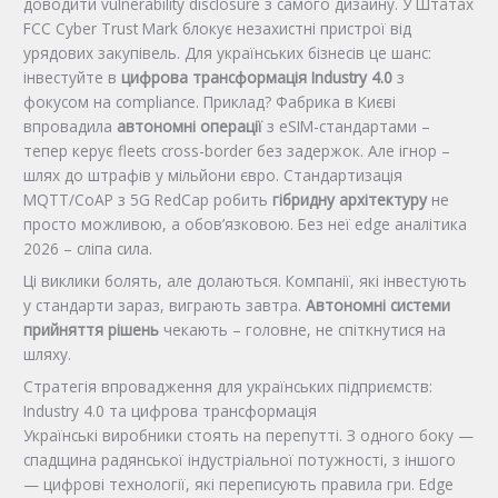
доводити vulnerability disclosure з самого дизайну. У Штатах
FCC Cyber Trust Mark блокує незахистні пристрої від
урядових закупівель. Для українських бізнесів це шанс:
інвестуйте в
цифрова трансформація Industry 4.0
з
фокусом на compliance. Приклад? Фабрика в Києві
впровадила
автономні операції
з eSIM-стандартами –
тепер керує fleets cross-border без задержок. Але ігнор –
шлях до штрафів у мільйони євро. Стандартизація
MQTT/CoAP з 5G RedCap робить
гібридну архітектуру
не
просто можливою, а обов’язковою. Без неї edge аналітика
2026 – сліпа сила.
Ці виклики болять, але долаються. Компанії, які інвестують
у стандарти зараз, виграють завтра.
Автономні системи
прийняття рішень
чекають – головне, не спіткнутися на
шляху.
Стратегія впровадження для українських підприємств:
Industry 4.0 та цифрова трансформація
Українські виробники стоять на перепутті. З одного боку —
спадщина радянської індустріальної потужності, з іншого
— цифрові технології, які переписують правила гри. Edge