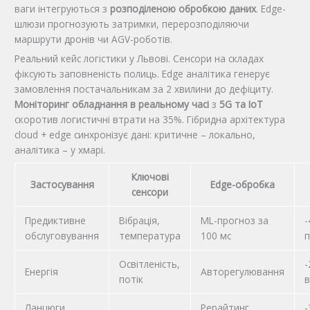
ваги інтегруються з
розподіленою обробкою даних
. Edge-
шлюзи прогнозують затримки, перерозподіляючи
маршрути дронів чи AGV-роботів.
Реальний кейс логістики у Львові. Сенсори на складах
фіксують заповненість полиць. Edge аналітика генерує
замовлення постачальникам за 2 хвилини до дефіциту.
Моніторинг обладнання в реальному часі
з
5G та IoT
скоротив логистичні втрати на 35%. Гібридна архітектура
cloud + edge синхронізує дані: критичне – локально,
аналітика – у хмарі.
Ключові
Застосування
Edge-обробка
сенсори
Предиктивне
Вібрація,
ML-прогноз за
-
обслуговування
температура
100 мс
п
Освітленість,
-
Енергія
Авторегулювання
потік
в
Ланцюги
Рерайтинг
-