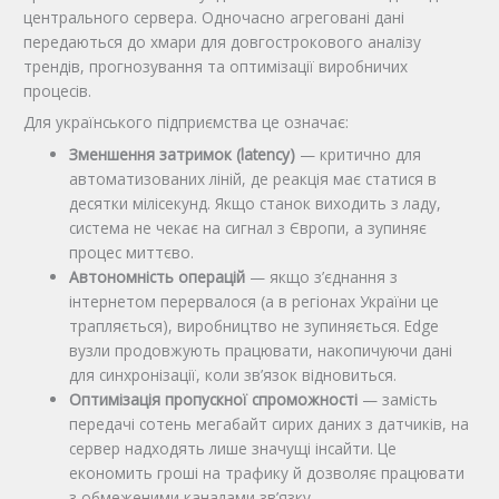
центрального сервера. Одночасно агреговані дані
передаються до хмари для довгострокового аналізу
трендів, прогнозування та оптимізації виробничих
процесів.
Для українського підприємства це означає:
Зменшення затримок (latency)
— критично для
автоматизованих ліній, де реакція має статися в
десятки мілісекунд. Якщо станок виходить з ладу,
система не чекає на сигнал з Європи, а зупиняє
процес миттєво.
Автономність операцій
— якщо з’єднання з
інтернетом перервалося (а в регіонах України це
трапляється), виробництво не зупиняється. Edge
вузли продовжують працювати, накопичуючи дані
для синхронізації, коли зв’язок відновиться.
Оптимізація пропускної спроможності
— замість
передачі сотень мегабайт сирих даних з датчиків, на
сервер надходять лише значущі інсайти. Це
економить гроші на трафику й дозволяє працювати
з обмеженими каналами зв’язку.