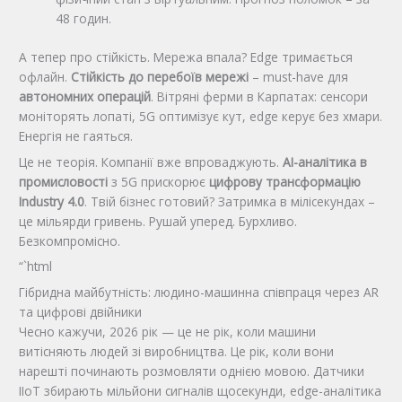
48 годин.
А тепер про стійкість. Мережа впала? Edge тримається
офлайн.
Стійкість до перебоїв мережі
– must-have для
автономних операцій
. Вітряні ферми в Карпатах: сенсори
моніторять лопаті, 5G оптимізує кут, edge керує без хмари.
Енергія не гаяться.
Це не теорія. Компанії вже впроваджують.
AI-аналітика в
промисловості
з 5G прискорює
цифрову трансформацію
Industry 4.0
. Твій бізнес готовий? Затримка в мілісекундах –
це мільярди гривень. Рушай уперед. Бурхливо.
Безкомпромісно.
“`html
Гібридна майбутність: людино-машинна співпраця через AR
та цифрові двійники
Чесно кажучи, 2026 рік — це не рік, коли машини
витісняють людей зі виробництва. Це рік, коли вони
нарешті починають розмовляти однією мовою. Датчики
IIoT збирають мільйони сигналів щосекунди, edge-аналітика