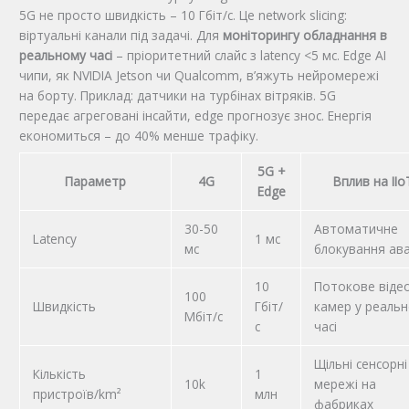
5G не просто швидкість – 10 Гбіт/с. Це network slicing:
віртуальні канали під задачі. Для
моніторингу обладнання в
реальному часі
– пріоритетний слайс з latency <5 мс. Edge AI
чипи, як NVIDIA Jetson чи Qualcomm, в’яжуть нейромережі
на борту. Приклад: датчики на турбінах вітряків. 5G
передає агреговані інсайти, edge прогнозує знос. Енергія
економиться – до 40% менше трафіку.
5G +
Параметр
4G
Вплив на IIo
Edge
30-50
Автоматичне
Latency
1 мс
мс
блокування ава
10
Потокове відео
100
Швидкість
Гбіт/
камер у реаль
Мбіт/с
с
часі
Щільні сенсорні
Кількість
1
10k
мережі на
пристроїв/km²
млн
фабриках