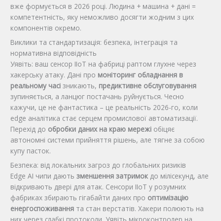
вже формується в 2026 році. Людина + машина + дані =
компетентність, яку неможливо досягти жодним з цих
компонентів окремо.
Виклики та стандартизація: безпека, інтеграція та
нормативна відповідність
Уявіть: ваш сенсор IIoT на фабриці раптом глухне через
хакерську атаку. Дані про
моніторинг обладнання в
реальному часі
зникають,
предиктивне обслуговування
зупиняється, а ланцюг постачань руйнується. Чесно
кажучи, це не фантастика – це реальність 2026-го, коли
edge аналітика стає серцем промислової автоматизації.
Перехід до
обробки даних на краю мережі
обіцяє
автономні системи прийняття рішень, але тягне за собою
купу пасток.
Безпека: від локальних загроз до глобальних ризиків
Edge AI чипи дають
зменшення затримок
до мілісекунд, але
відкривають двері для атак. Сенсори IIoT у розумних
фабриках збирають гігабайти даних про
оптимізацію
енергоспоживання
та стан верстатів. Хакери полюють на
них через слабкі протоколи. Уявіть мікроконтролер на