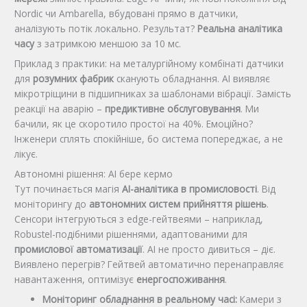
Nordic чи Ambarella, вбудовані прямо в датчики,
аналізують потік локально. Результат?
Реальна аналітика
часу
з затримкою меншою за 10 мс.
Приклад з практики: на металургійному комбінаті датчики
для
розумних фабрик
сканують обладнання. AI виявляє
мікротріщини в підшипниках за шаблонами вібрації. Замість
реакції на аварію –
предиктивне обслуговування
. Ми
бачили, як це скоротило простої на 40%. Емоційно?
Інженери сплять спокійніше, бо система попереджає, а не
лікує.
Автономні рішення: AI бере кермо
Тут починається магія
AI-аналітика в промисловості
. Від
моніторингу до
автономних систем прийняття рішень
.
Сенсори інтегруються з edge-гейтвеями – наприклад,
Robustel-подібними рішеннями, адаптованими для
промислової автоматизації
. AI не просто дивиться – діє.
Виявлено перегрів? Гейтвей автоматично перенаправляє
навантаження, оптимізує
енергоспоживання
.
Моніторинг обладнання в реальному часі:
Камери з