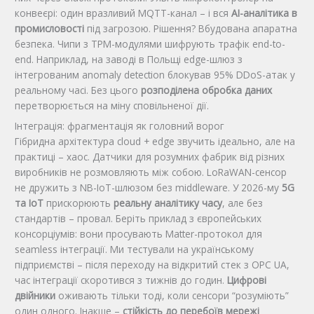
конвеєрі: один вразливий MQTT-канал – і вся
AI-аналітика в
промисловості
під загрозою. Рішення? Вбудована апаратна
безпека. Чипи з TPM-модулями шифрують трафік end-to-
end. Наприклад, на заводі в Польщі edge-шлюз з
інтегрованим anomaly detection блокував 95% DDoS-атак у
реальному часі. Без цього
розподілена обробка даних
перетворюється на міну сповільненої дії.
Інтеграція: фрагментація як головний ворог
Гібридна архітектура cloud + edge звучить ідеально, але на
практиці – хаос. Датчики для розумних фабрик від різних
виробників не розмовляють між собою. LoRaWAN-сенсор
не дружить з NB-IoT-шлюзом без middleware. У 2026-му
5G
та IoT
прискорюють
реальну аналітику часу
, але без
стандартів – провал. Беріть приклад з європейських
консорціумів: вони просувають Matter-протокол для
seamless інтеграції. Ми тестували на українському
підприємстві – після переходу на відкритий стек з OPC UA,
час інтеграції скоротився з тижнів до годин.
Цифрові
двійники
оживають тільки тоді, коли сенсори “розуміють”
один одного. Інакше –
стійкість до перебоїв мережі