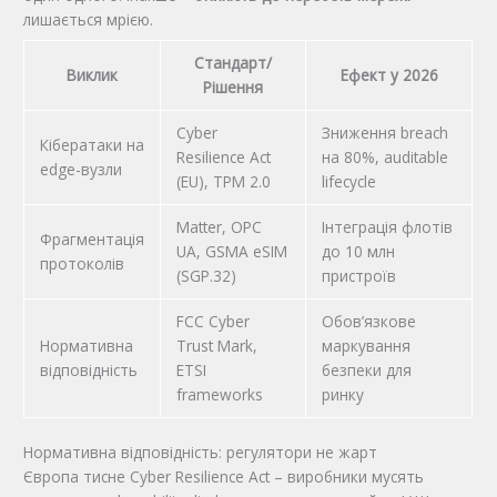
лишається мрією.
Стандарт/
Виклик
Ефект у 2026
Рішення
Cyber
Зниження breach
Кібератаки на
Resilience Act
на 80%, auditable
edge-вузли
(EU), TPM 2.0
lifecycle
Matter, OPC
Інтеграція флотів
Фрагментація
UA, GSMA eSIM
до 10 млн
протоколів
(SGP.32)
пристроїв
FCC Cyber
Обов’язкове
Нормативна
Trust Mark,
маркування
відповідність
ETSI
безпеки для
frameworks
ринку
Нормативна відповідність: регулятори не жарт
Європа тисне Cyber Resilience Act – виробники мусять