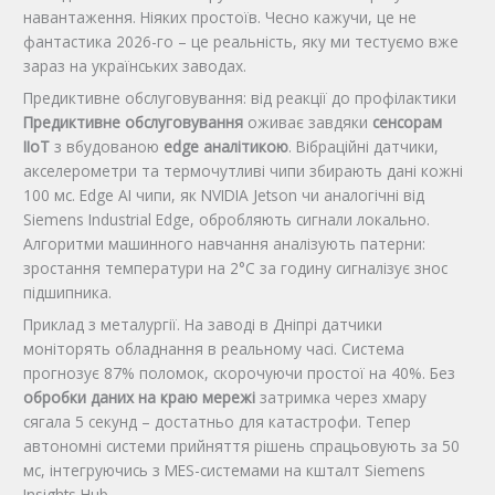
навантаження. Ніяких простоїв. Чесно кажучи, це не
фантастика 2026-го – це реальність, яку ми тестуємо вже
зараз на українських заводах.
Предиктивне обслуговування: від реакції до профілактики
Предиктивне обслуговування
оживає завдяки
сенсорам
IIoT
з вбудованою
edge аналітикою
. Вібраційні датчики,
акселерометри та термочутливі чипи збирають дані кожні
100 мс. Edge AI чипи, як NVIDIA Jetson чи аналогічні від
Siemens Industrial Edge, обробляють сигнали локально.
Алгоритми машинного навчання аналізують патерни:
зростання температури на 2°C за годину сигналізує знос
підшипника.
Приклад з металургії. На заводі в Дніпрі датчики
моніторять обладнання в реальному часі. Система
прогнозує 87% поломок, скорочуючи простої на 40%. Без
обробки даних на краю мережі
затримка через хмару
сягала 5 секунд – достатньо для катастрофи. Тепер
автономні системи прийняття рішень спрацьовують за 50
мс, інтегруючись з MES-системами на кшталт Siemens
Insights Hub.