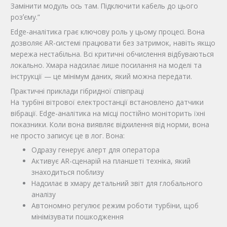
Замінити модуль ось там. Підключити кабель до цього
розʼєму.”
Edge-аналітика грає ключову роль у цьому процесі. Вона
дозволяє AR-системі працювати без затримок, навіть якщо
мережа нестабільна. Всі критичні обчислення відбуваються
локально. Хмара надсилає лише посилання на моделі та
інструкції — це мінімум даних, який можна передати.
Практичні приклади гібридної співпраці
На турбіні вітрової електростанції встановлено датчики
вібрації. Edge-аналітика на місці постійно моніторить їхні
показники. Коли вона виявляє відхилення від норми, вона
не просто записує це в лог. Вона:
Одразу генерує алерт для оператора
Активує AR-сценарій на планшеті техніка, який
знаходиться поблизу
Надсилає в хмару детальний звіт для глобального
аналізу
Автономно регулює режим роботи турбіни, щоб
мінімізувати пошкодження