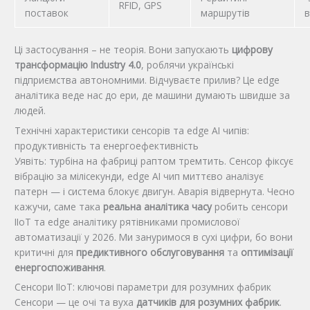
RFID, GPS
поставок
маршрутів
в
Ці застосування – не теорія. Вони запускають
цифрову
трансформацію Industry 4.0
, роблячи українські
підприємства автономними. Відчуваєте прилив? Це edge
аналітика веде нас до ери, де машини думають швидше за
людей.
Технічні характеристики сенсорів та edge AI чипів:
продуктивність та енергоефективність
Уявіть: турбіна на фабриці раптом тремтить. Сенсор фіксує
вібрацію за мілісекунди, edge AI чип миттєво аналізує
патерн — і система блокує двигун. Аварія відвернута. Чесно
кажучи, саме така
реальна аналітика часу
робить сенсори
IIoT та edge аналітику рятівниками промислової
автоматизації у 2026. Ми зануримося в сухі цифри, бо вони
критичні для
предиктивного обслуговування
та
оптимізації
енергоспоживання
.
Сенсори IIoT: ключові параметри для розумних фабрик
Сенсори — це очі та вуха
датчиків для розумних фабрик
.