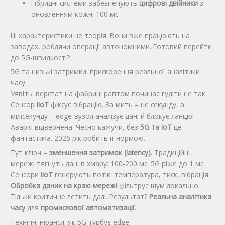
Гібридні системи забезпечують
цифрові двійники
з
оновленням кожні 100 мс.
Ці характеристики не теорія. Вони вже працюють на
заводах, роблячи операції автономними. Готовий перейти
до 5G-швидкості?
5G та низькі затримки: прискорення реальної аналітики
часу
Уявіть: верстат на фабриці раптом починає гудіти не так.
Сенсор
IIoT
фіксує вібрацію. За мить – не секунду, а
мілісекунду – edge-вузол аналізує дані й блокує ланцюг.
Аварія відвернена. Чесно кажучи, без
5G та IoT
це
фантастика. 2026 рік робить її нормою.
Тут ключ –
зменшення затримок (latency)
. Традиційні
мережі тягнуть дані в хмару: 100-200 мс. 5G ріже до 1 мс.
Сенсори
IIoT
генерують потік: температура, тиск, вібрація.
Обробка даних на краю мережі
фільтрує шум локально.
Тільки критичне летить далі. Результат?
Реальна аналітика
часу
для
промислової автоматизації
.
Технічні нюанси: як 5G турбує edge