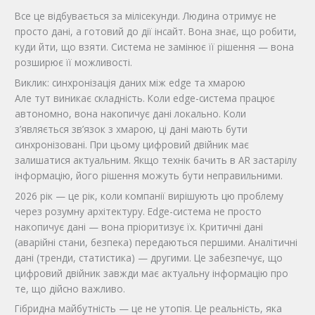
Все це відбувається за мілісекунди. Людина отримує не
просто дані, а готовий до дії інсайт. Вона знає, що робити,
куди йти, що взяти. Система не замінює її рішення — вона
розширює її можливості.
Виклик: синхронізація даних між edge та хмарою
Але тут виникає складність. Коли edge-система працює
автономно, вона накопичує дані локально. Коли
з’являється зв’язок з хмарою, ці дані мають бути
синхронізовані. При цьому цифровий двійник має
залишатися актуальним. Якщо технік бачить в AR застарілу
інформацію, його рішення можуть бути неправильними.
2026 рік — це рік, коли компанії вирішують цю проблему
через розумну архітектуру. Edge-система не просто
накопичує дані — вона пріоритизує їх. Критичні дані
(аварійні стани, безпека) передаються першими. Аналітичні
дані (тренди, статистика) — другими. Це забезпечує, що
цифровий двійник завжди має актуальну інформацію про
те, що дійсно важливо.
Гібридна майбутність — це не утопія. Це реальність, яка