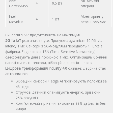
ARM
Автономні
4
0,5 Вт
Cortex-M55
операції
Intel
Моніторинг у
4
1 Вт
Movidius
реальному часі
Синергія з 5G: продуктивність на максимумі
5G та IoT
розганяють усе. Пропускна здатність 10 Гбіт/с,
latency 1 мс. Сенсори з 5G-модулями передають 1 ГБ/хв з
фабрики. Edge чипи з TSN (Time-Sensitive Networking)
синхронізують дані з похибкою 1 мкс. Оптимізація? Сонячні
панелі живлять сенсори, вібраційна енергія — чипи.
Цифрова трансформація Industry 4.0
оживає: фабрика стає
автономною
.
Вібраційні сенсори + edge AI прогнозують поломки за
48 годин.
Струмові датчики оптимізують енергію, зрізаючи
25% рахунків.
Комп’ютерний зір на чипах ловить 99% дефектів без
хмари.