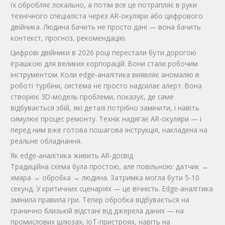
їх обробляє локально, а потім все це потрапляє в руки
технічного спеціаліста через AR-окуляри або цифрового
двійника. Людина бачить не просто дані — вона бачить
контекст, прогноз, рекомендацію.
Цифрові двійники в 2026 році перестали бути дорогою
іграшкою для великих корпорацій. Вони стали робочим
інструментом. Коли edge-аналітика виявляє аномалію в
роботі турбіни, система не просто надсилає алерт. Вона
створює 3D-модель проблеми, показує, де саме
відбувається збій, які деталі потрібно замінити, і навіть
симулює процес ремонту. Технік надягає AR-окуляри — і
перед ним вже готова пошагова інструкція, накладена на
реальне обладнання.
Як edge-аналітика живить AR-досвід
Традиційна схема була простою, але повільною: датчик →
хмара → обробка → людина. Затримка могла бути 5-10
секунд. У критичних сценаріях — це вічність. Edge-аналітика
змінила правила гри. Тепер обробка відбувається на
гранично близькій відстані від джерела даних — на
промислових шлюзах, IoT-пристроях, навіть на