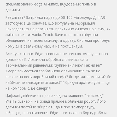
спеціалізованих edge AI чипах, вбудованих прямо в
датчики.
Результат? Затримка падає до 50-100 мілісекунд. Для AR-
застосунків це означає, що віртуальна інформація
накладається на реальність практично синхронно з тим, як
змінюється ситуація. Технік бачить прогноз відмови
обладнання не через хвилину, а одразу. Система пропонує
йому дії в реальному часі, а не постфактум.
Але тут є нюанс. Edge-аналітика не замінює хмару — вона
доповнює її. Локальна обробка справляється з
термінальними рішеннями: “Зупинити лінію? Так чи ні?”
Хмара займається глобальною оптимізацією: “А як це
вплине на весь виробничий графік? Які деталі замовити? Де
найближче знаходиться запас?” Гібридна архітектура — це
не компроміс, це синергія.
Цифрові двійники як центр людино-машинної взаємодії
Уявіть сценарій: на складі працює мобільний робот. Його
датчики постійно збирають дані про температуру,
вібрацію, навантаження. Edge-аналітика на борту робота