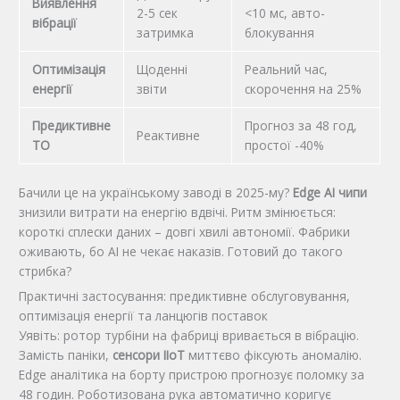
Виявлення
2-5 сек
<10 мс, авто-
вібрації
затримка
блокування
Оптимізація
Щоденні
Реальний час,
енергії
звіти
скорочення на 25%
Предиктивне
Прогноз за 48 год,
Реактивне
ТО
простої -40%
Бачили це на українському заводі в 2025-му?
Edge AI чипи
знизили витрати на енергію вдвічі. Ритм змінюється:
короткі сплески даних – довгі хвилі автономії. Фабрики
оживають, бо AI не чекає наказів. Готовий до такого
стрибка?
Практичні застосування: предиктивне обслуговування,
оптимізація енергії та ланцюгів поставок
Уявіть: ротор турбіни на фабриці вривається в вібрацію.
Замість паніки,
сенсори IIoT
миттєво фіксують аномалію.
Edge аналітика на борту пристрою прогнозує поломку за
48 годин. Роботизована рука автоматично коригує