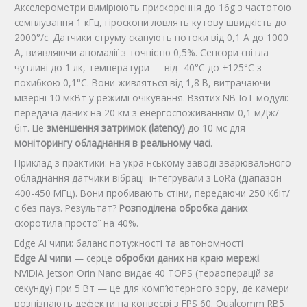
Акселерометри вимірюють прискорення до 16g з частотою
семплування 1 кГц, гіроскопи ловлять кутову швидкість до
2000°/с. Датчики струму сканують потоки від 0,1 А до 1000
А, виявляючи аномалії з точністю 0,5%. Сенсори світла
чутливі до 1 лк, температури — від -40°C до +125°C з
похибкою 0,1°C. Вони живляться від 1,8 В, витрачаючи
мізерні 10 мкВт у режимі очікування. Взятих NB-IoT модулі:
передача даних на 20 км з енергоспоживанням 0,1 мДж/
біт. Це
зменшення затримок (latency)
до 10 мс для
моніторингу обладнання в реальному часі
.
Приклад з практики: на українському заводі зварювального
обладнання датчики вібрації інтегрували з LoRa (діапазон
400-450 МГц). Вони пробивають стіни, передаючи 250 Кбіт/
с без пауз. Результат?
Розподілена обробка даних
скоротила простої на 40%.
Edge AI чипи: баланс потужності та автономності
Edge AI чипи
— серце
обробки даних на краю мережі
.
NVIDIA Jetson Orin Nano видає 40 TOPS (тераоперацій за
секунду) при 5 Вт — це для комп’ютерного зору, де камери
розпізнають дефекти на конвеєрі з FPS 60. Qualcomm RB5