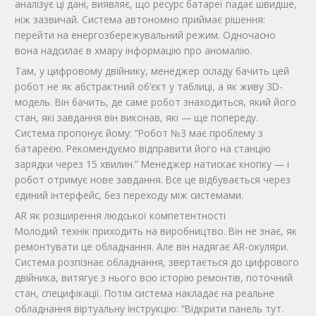
аналізує ці дані, виявляє, що ресурс батареї падає швидше,
ніж зазвичай. Система автономно приймає рішення:
перейти на енергозбережувальний режим. Одночасно
вона надсилає в хмару інформацію про аномалію.
Там, у цифровому двійнику, менеджер складу бачить цей
робот не як абстрактний об’єкт у таблиці, а як живу 3D-
модель. Він бачить, де саме робот знаходиться, який його
стан, які завдання він виконав, які — ще попереду.
Система пропонує йому: “Робот №3 має проблему з
батареєю. Рекомендуємо відправити його на станцію
зарядки через 15 хвилин.” Менеджер натискає кнопку — і
робот отримує нове завдання. Все це відбувається через
єдиний інтерфейс, без переходу між системами.
AR як розширення людської компетентності
Молодий технік приходить на виробництво. Він не знає, як
ремонтувати це обладнання. Але він надягає AR-окуляри.
Система розпізнає обладнання, звертається до цифрового
двійника, витягує з нього всю історію ремонтів, поточний
стан, специфікації. Потім система накладає на реальне
обладнання віртуальну інструкцію: “Відкрити панель тут.