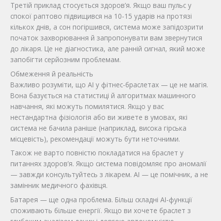
Третій приклад стосується здоров’я. Якщо ваш пульс у
спокої раптово підвищився на 10-15 ударів на протязі
кількох днів, а сон погіршився, система може запідозрити
початок захворювання й запропонувати вам звернутися
до лікаря. Це не діагностика, але ранній сигнал, який може
запобігти серйозним проблемам.
Обмеження й реальність
Важливо розуміти, що AI у фітнес-браслетах — це не магія.
Вона базується на статистиці й алгоритмах машинного
навчання, які можуть помилятися. Якщо у вас
нестандартна фізіологія або ви живете в умовах, які
система не бачила раніше (наприклад, висока гірська
місцевість), рекомендації можуть бути неточними.
Також не варто повністю покладатися на браслет у
питаннях здоров’я. Якщо система повідомляє про аномалії
— завжди консультуйтесь з лікарем. AI — це помічник, а не
замінник медичного фахівця.
Батарея — ще одна проблема. Більш складні AI-функції
споживають більше енергії. Якщо ви хочете браслет з