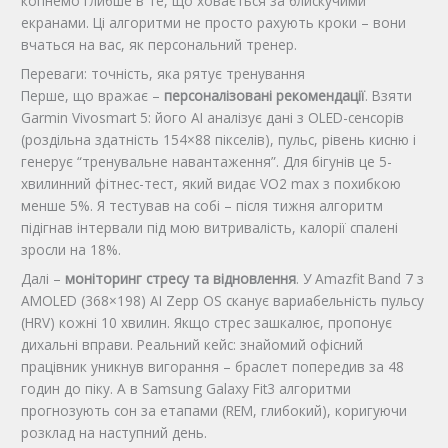
копнемо глибше в те, що ховається за блискучими
екранами. Ці алгоритми не просто рахують кроки – вони
вчаться на вас, як персональний тренер.
Переваги: точність, яка рятує тренування
Перше, що вражає –
персоналізовані рекомендації
. Взяти
Garmin Vivosmart 5: його AI аналізує дані з OLED-сенсорів
(роздільна здатність 154×88 пікселів), пульс, рівень кисню і
генерує “тренувальне навантаження”. Для бігунів це 5-
хвилинний фітнес-тест, який видає VO2 max з похибкою
менше 5%. Я тестував на собі – після тижня алгоритм
підігнав інтервали під мою витривалість, калорії спалені
зросли на 18%.
Далі –
моніторинг стресу та відновлення
. У Amazfit Band 7 з
AMOLED (368×198) AI Zepp OS сканує вариабельність пульсу
(HRV) кожні 10 хвилин. Якщо стрес зашкалює, пропонує
дихальні вправи. Реальний кейс: знайомий офісний
працівник уникнув вигорання – браслет попередив за 48
годин до піку. А в Samsung Galaxy Fit3 алгоритми
прогнозують сон за етапами (REM, глибокий), коригуючи
розклад на наступний день.