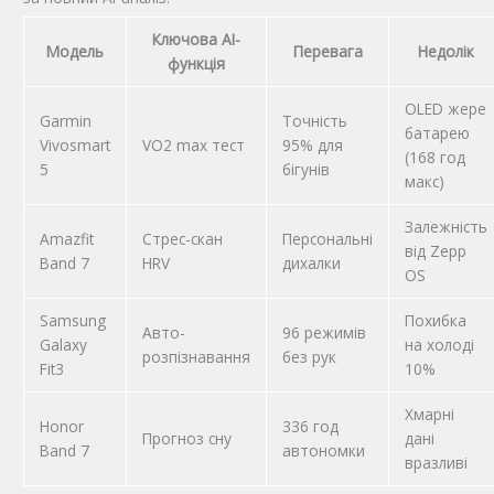
Ключова AI-
Модель
Перевага
Недолік
функція
OLED жере
Garmin
Точність
батарею
Vivosmart
VO2 max тест
95% для
(168 год
5
бігунів
макс)
Залежність
Amazfit
Стрес-скан
Персональні
від Zepp
Band 7
HRV
дихалки
OS
Samsung
Похибка
Авто-
96 режимів
Galaxy
на холоді
розпізнавання
без рук
Fit3
10%
Хмарні
Honor
336 год
Прогноз сну
дані
Band 7
автономки
вразливі