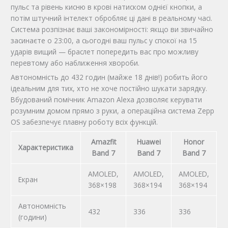
пульс та рівень кисню в крові натиском однієї кнопки, а
потім штучний інтелект обробляє ці дані в реальному часі.
Система розпізнає ваші закономірності: якщо ви звичайно
засинаєте о 23:00, а сьогодні ваш пульс у спокої на 15
ударів вищий — браслет попередить вас про можливу
перевтому або наближення хвороби.
Автономність до 432 годин (майже 18 днів!) робить його
ідеальним для тих, хто не хоче постійно шукати зарядку.
Вбудований помічник Amazon Alexa дозволяє керувати
розумним домом прямо з руки, а операційна система Zepp
OS забезпечує плавну роботу всіх функцій.
Amazfit
Huawei
Honor
Характеристика
Band 7
Band 7
Band 7
AMOLED,
AMOLED,
AMOLED,
Екран
368×198
368×194
368×194
Автономність
432
336
336
(години)