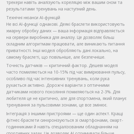
трекери навіть аналізують кореляцію між вашим сном та
результатами тренувань на наступний день.
Технічні нюанси AI-функцій
Не всі AI-функції однакові. Деякі браслети використовують
хмарну обробку даних — ваша інформація відправляється
на сервери виробника для аналізу. Це дозволяє більш
складним алгоритмам працювати, але виникають питання
приватності. Інші моделі обробляють дані локально, на
самому браслеті, що повільніше, але безпечніше.
Точність датчиків — критичний фактор. Дешеві моделі
часто помиляються на 10-15% під час вимірювання пульсу,
особливо під час інтенсивних тренувань, коли рука
рухається активно. Дорожчі варіанти з оптичними
датчиками нового покоління помиляються на 2-3%. Для
любителя це не критично, але для спортсмена, який планує
тренування за пульсовими зонами, це все змінює.
Інтеграція з іншими пристроями — ще один аспект. Кращі
фітнес-браслети синхронізуються зі смартфонами, смарт-
годинниками й навіть спеціалізованим обладнанням на
спортивних залах. Це дозволяє AI отримувати більше