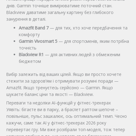
днів. Garmin точніше вимірюватиме поточний стан.
Blackview даватиме загальну картину без глибокого
занурення в деталі.
Amazfit Band 7
— для тих, хто хоче передбачення та
комфорту
Garmin Vivosmart 5
— для спортсменів, яким потрібна
точність
Blackview R1
— для активних людей з обмеженим
бюджетом
Вибір залежить від ваших цілей. Якщо ви просто хочете
стежити за здоров’ям і отримувати розумні поради —
Amazfit. Якщо тренуєтесь серйозно — Garmin. Якщо
шукаєте баланс ціни та якості — Blackview.
Переваги та недоліки AI-функцій у фітнес-трекерах
Уявіть: бігаєте ви в парку, а браслет раптом шепоче –
повільніше, пульс зашкалює, ось оптимальний темп. Чесно
кажучи, саме так AI у фітнес-трекерах 2026 року
перевертає гру. Ми вже розібрали топ-моделі, тож тепер