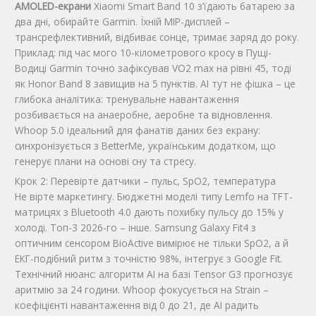
AMOLED-екрани
Xiaomi Smart Band 10 з’їдають батарею за
два дні, обирайте Garmin. Їхній MIP-дисплей –
трансрефлективний, відбиває сонце, тримає заряд до року.
Приклад: під час мого 10-кілометрового кросу в Пущі-
Водиці Garmin точно зафіксував VO2 max на рівні 45, тоді
як Honor Band 8 завищив на 5 пунктів. AI тут не фішка – це
глибока аналітика: тренувальне навантаження
розбивається на анаеробне, аеробне та відновлення.
Whoop 5.0 ідеальний для фанатів даних без екрану:
синхронізується з BetterMe, українським додатком, що
генерує плани на основі сну та стресу.
Крок 2: Перевірте датчики – пульс, SpO2, температура
Не вірте маркетингу. Бюджетні моделі типу Lemfo на TFT-
матрицях з Bluetooth 4.0 дають похибку пульсу до 15% у
холоді. Топ-3 2026-го – інше. Samsung Galaxy Fit4 з
оптичним сенсором BioActive вимірює не тільки SpO2, а й
ЕКГ-подібний ритм з точністю 98%, інтегрує з Google Fit.
Технічний нюанс: алгоритм AI на базі Tensor G3 прогнозує
аритмію за 24 години. Whoop фокусується на Strain –
коефіцієнті навантаження від 0 до 21, де AI радить