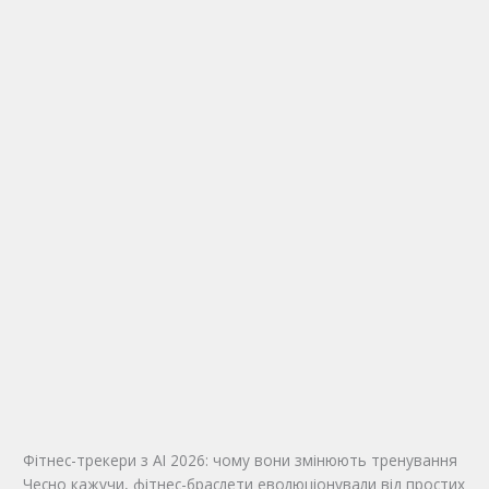
Фітнес-трекери з AI 2026: чому вони змінюють тренування
Чесно кажучи, фітнес-браслети еволюціонували від простих