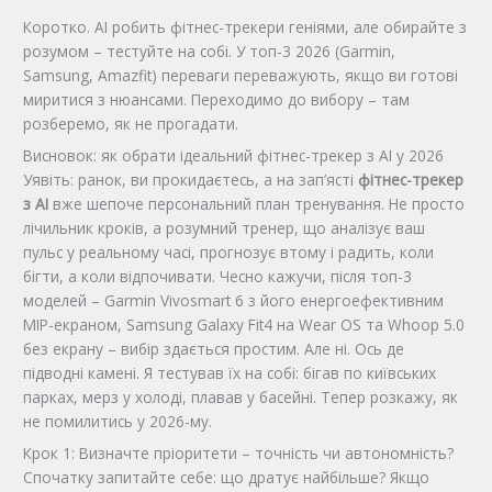
Коротко. AI робить фітнес-трекери геніями, але обирайте з
розумом – тестуйте на собі. У топ-3 2026 (Garmin,
Samsung, Amazfit) переваги переважують, якщо ви готові
миритися з нюансами. Переходимо до вибору – там
розберемо, як не прогадати.
Висновок: як обрати ідеальний фітнес-трекер з AI у 2026
Уявіть: ранок, ви прокидаєтесь, а на зап’ясті
фітнес-трекер
з AI
вже шепоче персональний план тренування. Не просто
лічильник кроків, а розумний тренер, що аналізує ваш
пульс у реальному часі, прогнозує втому і радить, коли
бігти, а коли відпочивати. Чесно кажучи, після топ-3
моделей – Garmin Vivosmart 6 з його енергоефективним
MIP-екраном, Samsung Galaxy Fit4 на Wear OS та Whoop 5.0
без екрану – вибір здається простим. Але ні. Ось де
підводні камені. Я тестував їх на собі: бігав по київських
парках, мерз у холоді, плавав у басейні. Тепер розкажу, як
не помилитись у 2026-му.
Крок 1: Визначте пріоритети – точність чи автономність?
Спочатку запитайте себе: що дратує найбільше? Якщо