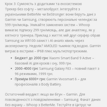
Крок 3: Сумісність з додатками та екосистемою
Трекер без софту – металобрухт. Інтегруйте з
українськими BetterMe чи BeStronger: вони беруть дані з
Garmin чи Samsung, створюють персональні челенджі за
599 грн/місяць. Уникайте замкнених систем – Whoop
вимагає підписку 299 грн/місяць, але дає аналітику, як у
елітного тренера. Приклад з життя: мій друг-серфер обрав
Samsung за WR100-захист і AI-аналіз хвиль через
акселерометр. Недолік? AMOLED тьмяніє під водою. Garmin
виграє в екстримі – IP68 плюс мультиспортрежими.
Бюджет до 2000 грн:
Xiaomi Smart Band 9 Active –
базовий AI для кроків і сну, 999 грн.
2000-4000 грн:
Samsung Galaxy Fit3 – повний пакет з
96 режимами, 1999 грн.
Преміум 6000+ грн:
Garmin Vivosmart 6 – для
професіоналів з Body Battery.
Остаточний вердикт: якщо ви бігун – Garmin. Для
повсякденності з повідомленнями – Samsung. Фанат даних
без екрану – Whoop з BetterMe. Тестуйте в Цитрус чи