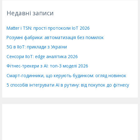
т
Недавні записи
и
:
Matter і TSN: прості протоколи IoT 2026
Розумні фабрики: автоматизація без помилок
5G в IIoT: приклади з України
Сенсори IIoT: edge аналітика 2026
Фітнес-трекери з AI: топ-3 моделі 2026
Смарт-годинники, що керують будинком: огляд новинок
5 способів інтегрувати AI в рутину: від покупок до фітнесу