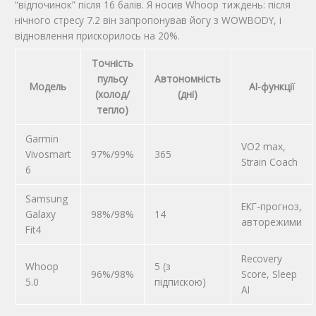
“відпочинок” після 16 балів. Я носив Whoop тиждень: після
нічного стресу 7.2 він запропонував йогу з WOWBODY, і
відновлення прискорилось на 20%.
Точність
пульсу
Автономність
Модель
AI-функції
(холод/
(дні)
тепло)
Garmin
VO2 max,
Vivosmart
97%/99%
365
Strain Coach
6
Samsung
ЕКГ-прогноз,
Galaxy
98%/98%
14
авторежими
Fit4
Recovery
Whoop
5 (з
96%/98%
Score, Sleep
5.0
підпискою)
AI