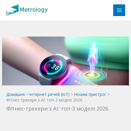
Перейти
до
вмісту
Домашня
Інтернет речей (IoT)
Носимі пристрої
Фітнес-трекери з AI: топ-3 моделі 2026
Фітнес-трекери з AI: топ-3 моделі 2026