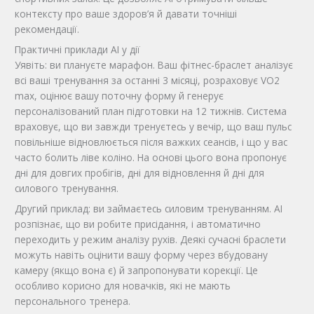
контексту про ваше здоров’я й давати точніші
рекомендації.
Практичні приклади AI у дії
Уявіть: ви плануєте марафон. Ваш фітнес-браслет аналізує
всі ваші тренування за останні 3 місяці, розраховує VO2
max, оцінює вашу поточну форму й генерує
персоналізований план підготовки на 12 тижнів. Система
враховує, що ви завжди тренуєтесь у вечір, що ваш пульс
повільніше відновлюється після важких сеансів, і що у вас
часто болить ліве коліно. На основі цього вона пропонує
дні для довгих пробігів, дні для відновлення й дні для
силового тренування.
Другий приклад: ви займаєтесь силовим тренуванням. AI
розпізнає, що ви робите присідання, і автоматично
переходить у режим аналізу рухів. Деякі сучасні браслети
можуть навіть оцінити вашу форму через вбудовану
камеру (якщо вона є) й запропонувати корекції. Це
особливо корисно для новачків, які не мають
персонального тренера.