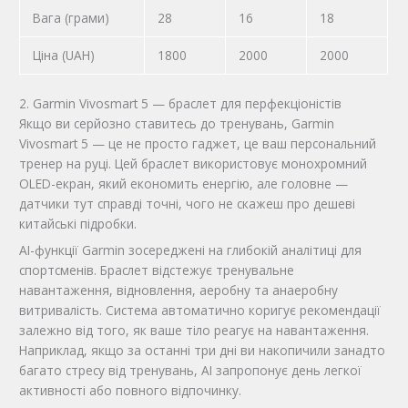
Вага (грами)
28
16
18
Ціна (UAH)
1800
2000
2000
2. Garmin Vivosmart 5 — браслет для перфекціоністів
Якщо ви серйозно ставитесь до тренувань, Garmin
Vivosmart 5 — це не просто гаджет, це ваш персональний
тренер на руці. Цей браслет використовує монохромний
OLED-екран, який економить енергію, але головне —
датчики тут справді точні, чого не скажеш про дешеві
китайські підробки.
AI-функції Garmin зосереджені на глибокій аналітиці для
спортсменів. Браслет відстежує тренувальне
навантаження, відновлення, аеробну та анаеробну
витривалість. Система автоматично коригує рекомендації
залежно від того, як ваше тіло реагує на навантаження.
Наприклад, якщо за останні три дні ви накопичили занадто
багато стресу від тренувань, AI запропонує день легкої
активності або повного відпочинку.