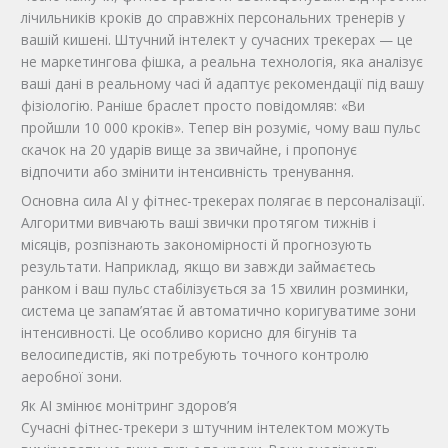
лічильників кроків до справжніх персональних тренерів у
вашій кишені. Штучний інтелект у сучасних трекерах — це
не маркетингова фішка, а реальна технологія, яка аналізує
ваші дані в реальному часі й адаптує рекомендації під вашу
фізіологію. Раніше браслет просто повідомляв: «Ви
пройшли 10 000 кроків». Тепер він розуміє, чому ваш пульс
скачок на 20 ударів вище за звичайне, і пропонує
відпочити або змінити інтенсивність тренування.
Основна сила AI у фітнес-трекерах полягає в персоналізації.
Алгоритми вивчають ваші звички протягом тижнів і
місяців, розпізнають закономірності й прогнозують
результати. Наприклад, якщо ви завжди займаєтесь
ранком і ваш пульс стабілізується за 15 хвилин розминки,
система це запам’ятає й автоматично коригуватиме зони
інтенсивності. Це особливо корисно для бігунів та
велосипедистів, які потребують точного контролю
аеробної зони.
Як AI змінює монітринг здоров’я
Сучасні фітнес-трекери з штучним інтелектом можуть