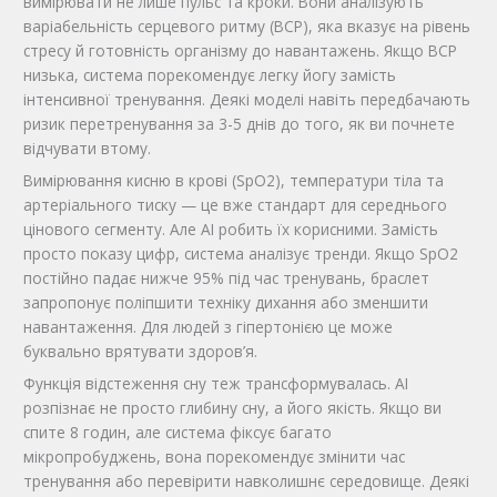
вимірювати не лише пульс та кроки. Вони аналізують
варіабельність серцевого ритму (ВСР), яка вказує на рівень
стресу й готовність організму до навантажень. Якщо ВСР
низька, система порекомендує легку йогу замість
інтенсивної тренування. Деякі моделі навіть передбачають
ризик перетренування за 3-5 днів до того, як ви почнете
відчувати втому.
Вимірювання кисню в крові (SpO2), температури тіла та
артеріального тиску — це вже стандарт для середнього
цінового сегменту. Але AI робить їх корисними. Замість
просто показу цифр, система аналізує тренди. Якщо SpO2
постійно падає нижче 95% під час тренувань, браслет
запропонує поліпшити техніку дихання або зменшити
навантаження. Для людей з гіпертонією це може
буквально врятувати здоров’я.
Функція відстеження сну теж трансформувалась. AI
розпізнає не просто глибину сну, а його якість. Якщо ви
спите 8 годин, але система фіксує багато
мікропробуджень, вона порекомендує змінити час
тренування або перевірити навколишнє середовище. Деякі