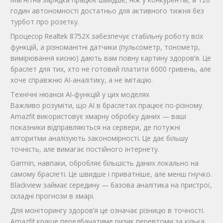
годин автономності достатньо для активного тижня без
турбот про розетку.
Процесор Realtek 8752X забезпечує стабільну роботу всіх
функцій, а різноманітні датчики (пульсометр, тонометр,
вимірювання кисню) дають вам повну картину здоров’я. Це
браслет для тих, хто не готовий платити 6000 гривень, але
хоче справжню AI-аналітику, а не імітацію.
Технічні нюанси AI-функцій у цих моделях
Важливо розуміти, що AI в браслетах працює по-різному.
Amazfit використовує хмарну обробку даних — ваші
показники відправляються на сервери, де потужні
алгоритми аналізують закономірності. Це дає більшу
точність, але вимагає постійного інтернету.
Garmin, навпаки, обробляє більшість даних локально на
самому браслеті. Це швидше і приватніше, але менш гнучко.
Blackview займає середину — базова аналітика на пристрої,
складні прогнози в хмарі.
Для моніторингу здоров’я це означає різницю в точності.
Amazfit краще передбачатиме ризик перевтоми за кілька