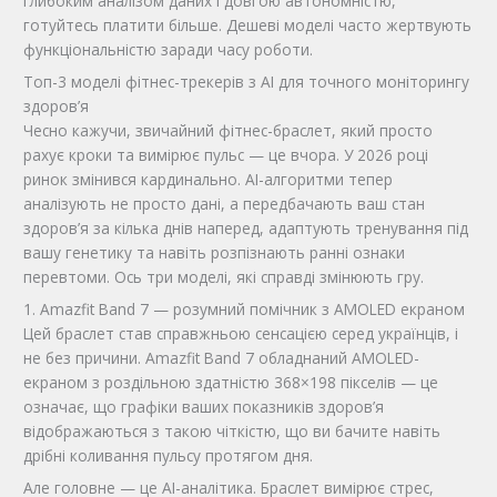
глибоким аналізом даних і довгою автономністю,
готуйтесь платити більше. Дешеві моделі часто жертвують
функціональністю заради часу роботи.
Топ-3 моделі фітнес-трекерів з AI для точного моніторингу
здоров’я
Чесно кажучи, звичайний фітнес-браслет, який просто
рахує кроки та вимірює пульс — це вчора. У 2026 році
ринок змінився кардинально. AI-алгоритми тепер
аналізують не просто дані, а передбачають ваш стан
здоров’я за кілька днів наперед, адаптують тренування під
вашу генетику та навіть розпізнають ранні ознаки
перевтоми. Ось три моделі, які справді змінюють гру.
1. Amazfit Band 7 — розумний помічник з AMOLED екраном
Цей браслет став справжньою сенсацією серед українців, і
не без причини. Amazfit Band 7 обладнаний AMOLED-
екраном з роздільною здатністю 368×198 пікселів — це
означає, що графіки ваших показників здоров’я
відображаються з такою чіткістю, що ви бачите навіть
дрібні коливання пульсу протягом дня.
Але головне — це AI-аналітика. Браслет вимірює стрес,