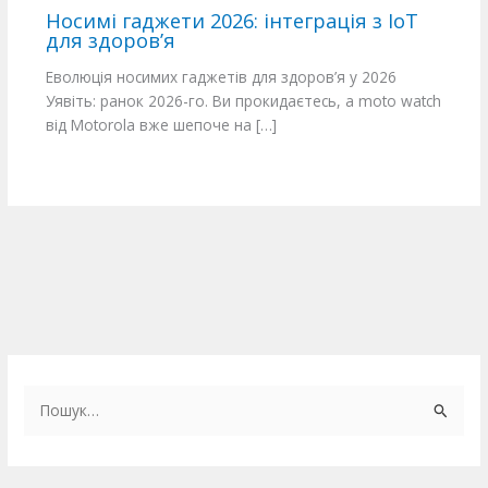
Носимі гаджети 2026: інтеграція з IoT
для здоров’я
Еволюція носимих гаджетів для здоров’я у 2026
Уявіть: ранок 2026-го. Ви прокидаєтесь, а moto watch
від Motorola вже шепоче на […]
Ш
у
к
а