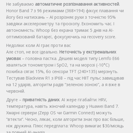
Не забуваємо
автоматичне розпізнавання активностей
.
Honor Band 7 з 96 режимами (368×194) фіксує плавання чи
йогу без натискань – AI розрізняє рухи з точністю 95%
завдяки акселерометру та гіроскопу. Економить час. І
автономність: Whoop без екрана тримає 5 днів на AI-
оптимізованій батареї, фокусуючись на recovery score.
Недоліки: коли AI грає проти вас
Але стоп, не все ідеально.
Неточність у екстремальних
умовах
– головна пастка. Дешеві моделі типу Lemfo E66
хваляться тонометром і SpO2, та на морозі (-10°C)
похибка сягає 15%, бо сенсори TFT (240×135) мерзнуть.
Тестував Blackview R1 з IP68 – під час HIIT пульс завищував
на 12 ударів, алгоритм радів “зеленою зоною”, а я вже в
червоній.
Друге –
приватність даних
. AI жере гігабайти: HRV,
температура, навіть жіночий календар у Huawei Band 7.
Хмарні сервери (Zepp OS чи Garmin Connect) можуть
“втекти”. Чесно, лякає, коли алгоритм знає про вас більше,
ніж дружина. Плюс передплата: Whoop вимагає $30/місяць
за повний AI-аналіз.