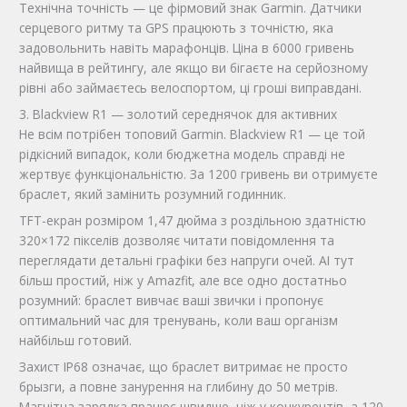
Технічна точність — це фірмовий знак Garmin. Датчики
серцевого ритму та GPS працюють з точністю, яка
задовольнить навіть марафонців. Ціна в 6000 гривень
найвища в рейтингу, але якщо ви бігаєте на серйозному
рівні або займаєтесь велоспортом, ці гроші виправдані.
3. Blackview R1 — золотий середнячок для активних
Не всім потрібен топовий Garmin. Blackview R1 — це той
рідкісний випадок, коли бюджетна модель справді не
жертвує функціональністю. За 1200 гривень ви отримуєте
браслет, який замінить розумний годинник.
TFT-екран розміром 1,47 дюйма з роздільною здатністю
320×172 пікселів дозволяє читати повідомлення та
переглядати детальні графіки без напруги очей. AI тут
більш простий, ніж у Amazfit, але все одно достатньо
розумний: браслет вивчає ваші звички і пропонує
оптимальний час для тренувань, коли ваш організм
найбільш готовий.
Захист IP68 означає, що браслет витримає не просто
брызги, а повне занурення на глибину до 50 метрів.
Магнітна зарядка працює швидше, ніж у конкурентів, а 120