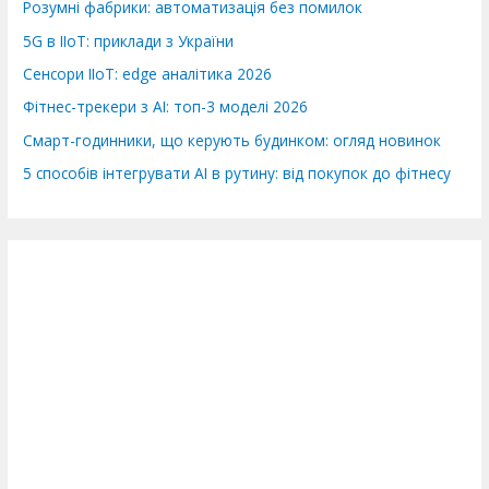
Розумні фабрики: автоматизація без помилок
5G в IIoT: приклади з України
Сенсори IIoT: edge аналітика 2026
Фітнес-трекери з AI: топ-3 моделі 2026
Смарт-годинники, що керують будинком: огляд новинок
5 способів інтегрувати AI в рутину: від покупок до фітнесу