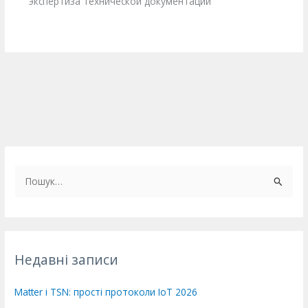
экспертиза технической документации
Ш
у
к
а
т
Недавні записи
и
:
Matter і TSN: прості протоколи IoT 2026