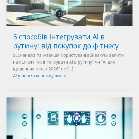
5 способів інтегрувати AI в
рутину: від покупок до фітнесу
SEO-аналіз та інтенція Користувачі вбивають запити
на кшталт “як інтегрувати AI в рутину” чи “AI для
щоденних справ 2026” не […]
AI у повсякденному житті