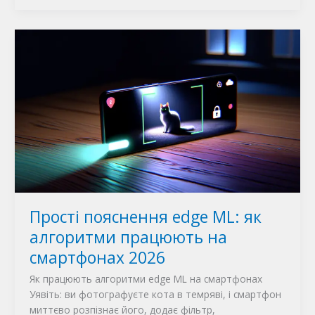
Прості пояснення edge ML: як
алгоритми працюють на
смартфонах 2026
Як працюють алгоритми edge ML на смартфонах
Уявіть: ви фотографуєте кота в темряві, і смартфон
миттєво розпізнає його, додає фільтр,