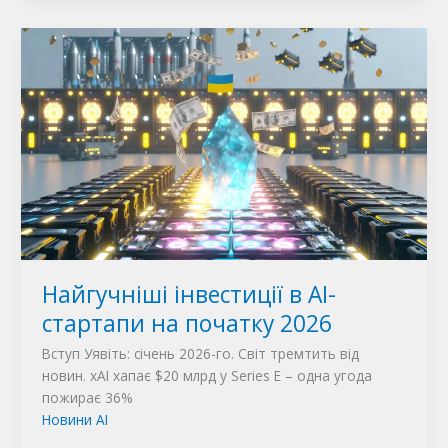
Найгучніші інвестиції в AI-
стартапи на початку 2026
Вступ Уявіть: січень 2026-го. Світ тремтить від
новин. xAI хапає $20 млрд у Series E – одна угода
пожирає 36%
Новини AI