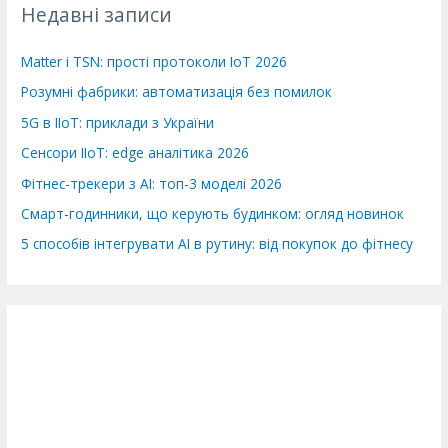
Недавні записи
и
:
Matter і TSN: прості протоколи IoT 2026
Розумні фабрики: автоматизація без помилок
5G в IIoT: приклади з України
Сенсори IIoT: edge аналітика 2026
Фітнес-трекери з AI: топ-3 моделі 2026
Смарт-годинники, що керують будинком: огляд новинок
5 способів інтегрувати AI в рутину: від покупок до фітнесу