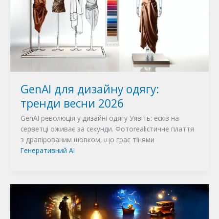
GenAI для дизайну одягу:
тренди весни 2026
GenAI революція у дизайні одягу Уявіть: ескіз на
серветці оживає за секунди. Фотorealістичне плаття
з драпірованим шовком, що грає тінями
Генеративний AI