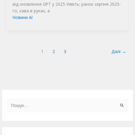
від оновлення GPT у 2025 Уявіть: ранок серпня 2025-
го, кава в руках, а
Новини AI
1
2
3
Далі
→
Ш
у
к
а
т