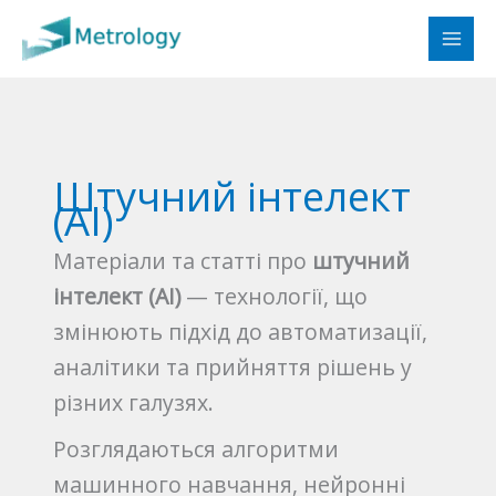
Перейти
до
вмісту
Штучний інтелект
(AI)
Матеріали та статті про
штучний
інтелект (AI)
— технології, що
змінюють підхід до автоматизації,
аналітики та прийняття рішень у
різних галузях.
Розглядаються алгоритми
машинного навчання, нейронні