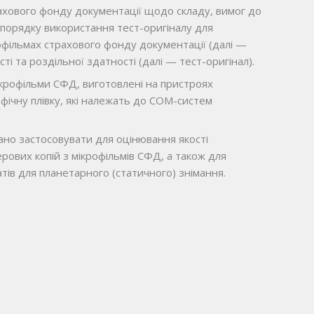
хового фонду документації щодо складу, вимог до
порядку використання тест-оригіналу для
офільмах страхового фонду документації (далі —
і та роздільної здатності (далі — тест-оригінал).
крофільми СФД, виготовлені на пристроях
фічну плівку, які належать до СОМ-систем
о застосовувати для оцінювання якості
рових копій з мікрофільмів СФД, а також для
тів для планетарного (статичного) знімання.