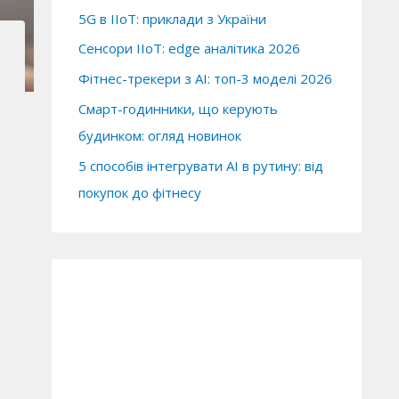
5G в IIoT: приклади з України
Сенсори IIoT: edge аналітика 2026
Фітнес-трекери з AI: топ-3 моделі 2026
Смарт-годинники, що керують
будинком: огляд новинок
5 способів інтегрувати AI в рутину: від
покупок до фітнесу