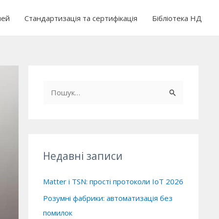
чей
Стандартизація та сертифікація
Бібліотека НД
Ш
у
к
а
т
Недавні записи
и
:
Matter і TSN: прості протоколи IoT 2026
Розумні фабрики: автоматизація без
помилок