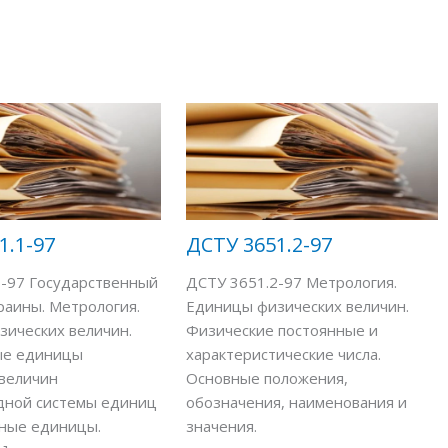
1.1-97
ДСТУ 3651.2-97
1-97 Государственный
ДСТУ 3651.2-97 Метрология.
раины. Метрология.
Единицы физических величин.
ических величин.
Физические постоянные и
ые единицы
характеристические числа.
величин
Основные положения,
ной системы единиц
обозначения, наименования и
мные единицы.
значения.