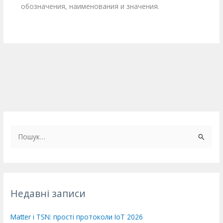
обозначения, наименования и значения.
Ш
у
к
а
т
Недавні записи
и
:
Matter і TSN: прості протоколи IoT 2026