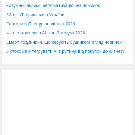
Розумні фабрики: автоматизація без помилок
5G в IIoT: приклади з України
Сенсори IIoT: edge аналітика 2026
Фітнес-трекери з AI: топ-3 моделі 2026
Смарт-годинники, що керують будинком: огляд новинок
5 способів інтегрувати AI в рутину: від покупок до фітнесу