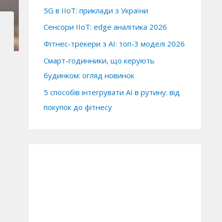
5G в IIoT: приклади з України
Сенсори IIoT: edge аналітика 2026
Фітнес-трекери з AI: топ-3 моделі 2026
Смарт-годинники, що керують
будинком: огляд новинок
5 способів інтегрувати AI в рутину: від
покупок до фітнесу