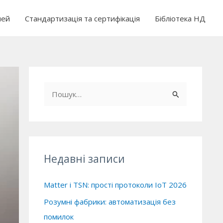
чей
Стандартизація та сертифікація
Бібліотека НД
Ш
у
к
а
т
Недавні записи
и
:
Matter і TSN: прості протоколи IoT 2026
Розумні фабрики: автоматизація без
помилок