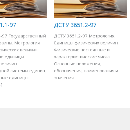
1.1-97
ДСТУ 3651.2-97
1-97 Государственный
ДСТУ 3651.2-97 Метрология.
раины. Метрология.
Единицы физических величин.
ических величин.
Физические постоянные и
ые единицы
характеристические числа.
величин
Основные положения,
ной системы единиц
обозначения, наименования и
мные единицы.
значения.
]