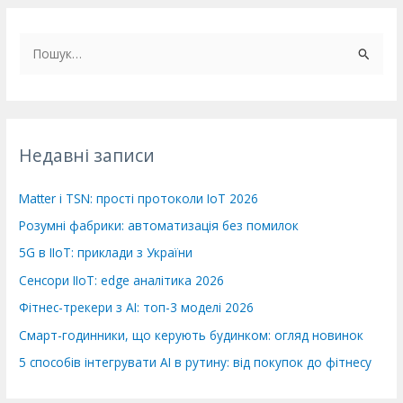
Ш
у
к
а
т
Недавні записи
и
:
Matter і TSN: прості протоколи IoT 2026
Розумні фабрики: автоматизація без помилок
5G в IIoT: приклади з України
Сенсори IIoT: edge аналітика 2026
Фітнес-трекери з AI: топ-3 моделі 2026
Смарт-годинники, що керують будинком: огляд новинок
5 способів інтегрувати AI в рутину: від покупок до фітнесу