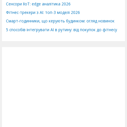
Сенсори IIoT: edge аналітика 2026
Фітнес-трекери з AI: топ-3 моделі 2026
Смарт-годинники, що керують будинком: огляд новинок
5 способів інтегрувати AI в рутину: від покупок до фітнесу