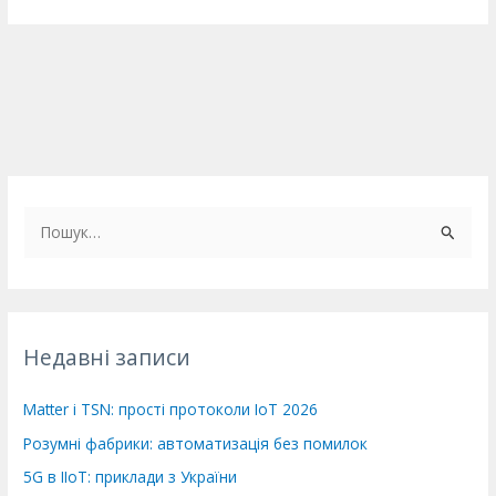
Ш
у
к
а
т
Недавні записи
и
:
Matter і TSN: прості протоколи IoT 2026
Розумні фабрики: автоматизація без помилок
5G в IIoT: приклади з України