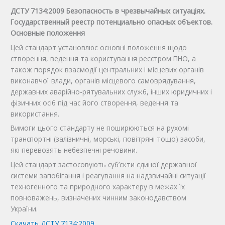
ДСТУ 7134:2009 Безопасность в чрезвычайных ситуаціях.
Государственный реестр потенциально опасных объектов.
Основные положення
Цей стандарт установлює основні положення щодо
створення, ведення та користування реєстром ПНО, а
також порядок взаємодії центральних і місцевих органів
виконавчої влади, органів місцевого самоврядування,
державних аварійно-рятувальних служб, інших юридичних і
фізичних осіб під час його створення, ведення та
використання.
Вимоги цього стандарту не поширюються на рухомі
транспортні (залізничні, морські, повітряні тощо) засоби,
які перевозять небезпечні речовини.
Цей стандарт застосовують суб’єкти єдиної державної
системи запобігання і реагування на надзвичайні ситуації
техногенного та природного характеру в межах їх
повноважень, визначених чинним законодавством
України.
Скачать ДСТУ 7134:2009