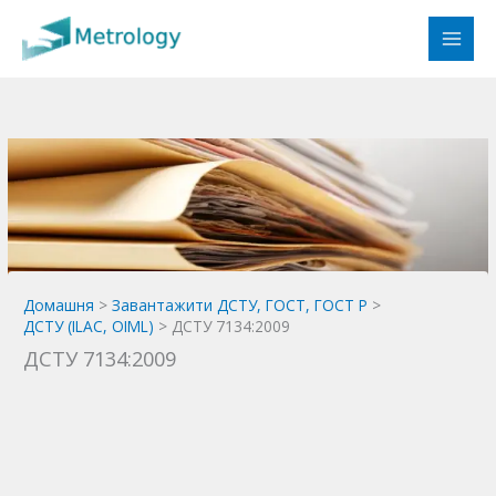
Перейти
до
вмісту
Домашня
Завантажити ДСТУ, ГОСТ, ГОСТ Р
ДСТУ (ILAC, OIML)
ДСТУ 7134:2009
ДСТУ 7134:2009