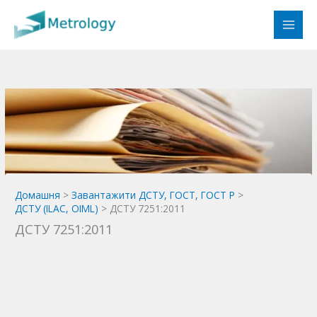
Перейти
до
вмісту
Домашня
Завантажити ДСТУ, ГОСТ, ГОСТ Р
ДСТУ (ILAC, OIML)
ДСТУ 7251:2011
ДСТУ 7251:2011