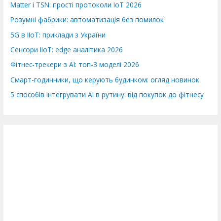
Matter і TSN: прості протоколи IoT 2026
Розумні фабрики: автоматизація без помилок
5G в IIoT: приклади з України
Сенсори IIoT: edge аналітика 2026
Фітнес-трекери з AI: топ-3 моделі 2026
Смарт-годинники, що керують будинком: огляд новинок
5 способів інтегрувати AI в рутину: від покупок до фітнесу