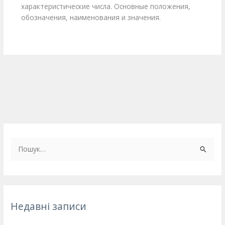
характеристические числа. Основные положения,
обозначения, наименования и значения.
Ш
у
к
а
т
Недавні записи
и
: