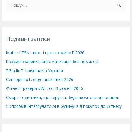
Ш
у
к
а
т
Недавні записи
и
:
Matter і TSN: прості протоколи IoT 2026
Розумні фабрики: автоматизація без помилок
5G в IIoT: приклади з України
Сенсори IIoT: edge аналітика 2026
Фітнес-трекери з AI: топ-3 моделі 2026
Смарт-годинники, що керують будинком: огляд новинок
5 способів інтегрувати AI в рутину: від покупок до фітнесу