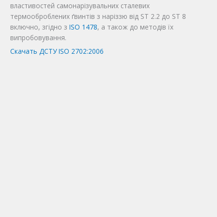
властивостей самонарізувальних сталевих
термооброблених ґвинтів з наріззю від ST 2.2 до ST 8
включно, згідно з
ISO 1478
, а також до методів їх
випробовування.
Скачать ДСТУ ISO 2702:2006