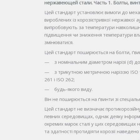
нержавеющей стали. Часть 1. Болты, вин
Цей стандарт установлює вимоги до механі
вироблених із корозієтривкої нержавкої ау
випробовують за температури навколишньо
підвищення чи зниження температури влас
змінюватися.
Цей стандарт поширюється на болти, ґви
— з номінальним діаметром нарізі (d) до
— з трикутною метричною наріззю ISO та
261 і ISO 262;
— будь-якого виду.
Він не поширюється на ґвинти зі спеціал
Цей стандарт не визначає протикорозійну
певних середовищах, однак деяку інформ
окремих марок сталі у цих середовищах н
та здатності протидіяти корозії наведено 