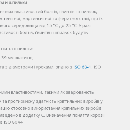
ты и шпильки
чних властивостей болтів, ґвинтів і шпильок,
стенітної, мартенситної та феритної сталі, що їх
го середовища від 15 °С до 25 °С. У разі
тивості болтів, ґвинтів і шпильок будуть
нти та шпильки:
 39 мм включно;
 з діаметрами і кроками, згідно з
ISO 68-1
, ISO
ьними властивостями, такими як зварюваність
 та протиокисну здатність крігтильних виробів у
ацію стосовно використання кріпильних виробів
аведено в додатку Є. Визначення поняття корозії
в ISO 8044.