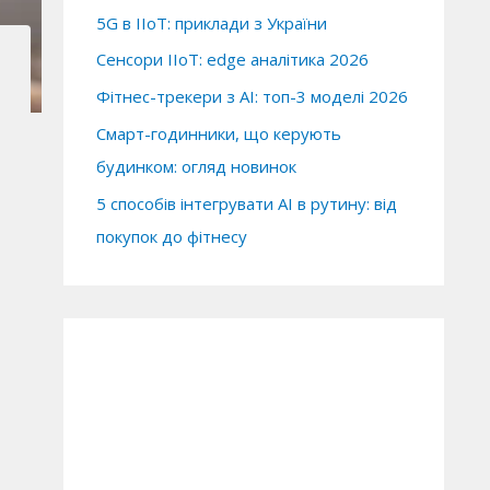
5G в IIoT: приклади з України
Сенсори IIoT: edge аналітика 2026
Фітнес-трекери з AI: топ-3 моделі 2026
Смарт-годинники, що керують
будинком: огляд новинок
5 способів інтегрувати AI в рутину: від
покупок до фітнесу