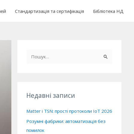
чей
Стандартизація та сертифікація
Бібліотека НД
Ш
у
к
а
т
Недавні записи
и
:
Matter і TSN: прості протоколи IoT 2026
Розумні фабрики: автоматизація без
помилок