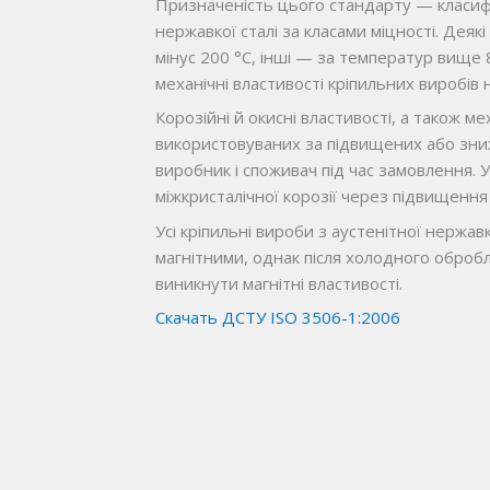
Призначеність цього стандарту — класифі
нержавкої сталі за класами міцності. Дея
мінус 200 °С, інші — за температур вище
механічні властивості кріпильних виробів 
Корозійні й окисні властивості, а також ме
використовуваних за підвищених або зни
виробник і споживач під час замовлення.
міжкристалічної корозії через підвищення
Усі кріпильні вироби з аустенітної нержавк
магнітними, однак після холодного оброб
виникнути магнітні властивості.
Скачать ДСТУ ISO 3506-1:2006