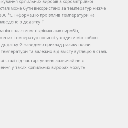
кування кріпильних виробів з корозієтривкої
кі сталі може бути використано за температур нижче
 800 °С. Інформацію про вплив температури на
наведено в додатку F.
ханічні властивості кріпильних виробів,
жених температур повинні узгодити між собою
 У додатку G наведено приклад ризику появи
 температури та залежно від вмісту вуглецю в сталі.
ої сталі під час гартування зазвичай не є
лення у таких кріпильних виробах можуть