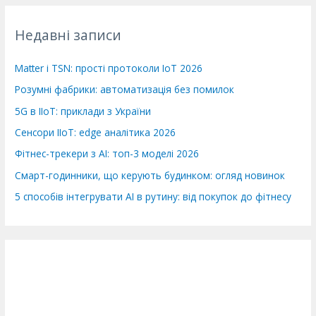
а
т
Недавні записи
и
:
Matter і TSN: прості протоколи IoT 2026
Розумні фабрики: автоматизація без помилок
5G в IIoT: приклади з України
Сенсори IIoT: edge аналітика 2026
Фітнес-трекери з AI: топ-3 моделі 2026
Смарт-годинники, що керують будинком: огляд новинок
5 способів інтегрувати AI в рутину: від покупок до фітнесу