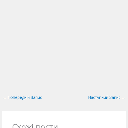
←
Попередній Запис
Наступний Запис
→
Схожі пости