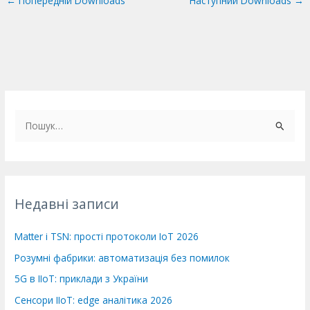
←
Попередній Downloads
Наступний Downloads
→
Ш
у
к
а
т
Недавні записи
и
:
Matter і TSN: прості протоколи IoT 2026
Розумні фабрики: автоматизація без помилок
5G в IIoT: приклади з України
Сенсори IIoT: edge аналітика 2026