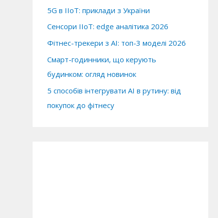
5G в IIoT: приклади з України
Сенсори IIoT: edge аналітика 2026
Фітнес-трекери з AI: топ-3 моделі 2026
Смарт-годинники, що керують
будинком: огляд новинок
5 способів інтегрувати AI в рутину: від
покупок до фітнесу