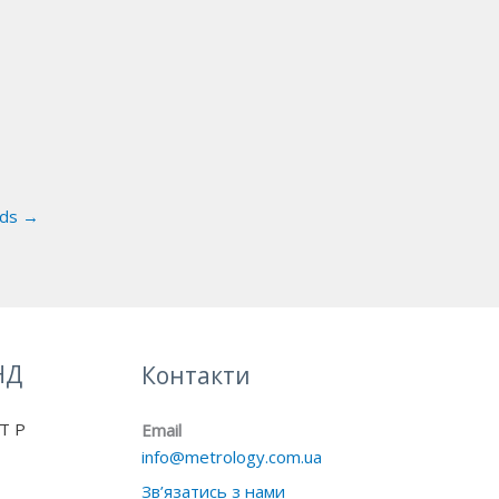
ads
→
НД
Контакти
Т Р
Email
info@metrology.com.ua
Зв’язатись з нами