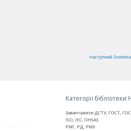
Наступний Downlo
Категорії бібліотеки 
Завантажити ДСТУ, ГОСТ, ГОС
ISO, IEC, OHSAS
технологіям та
РМГ, РД, РМУ