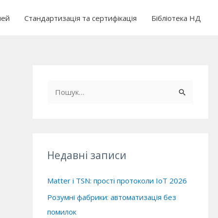
чей
Стандартизація та сертифікація
Бібліотека НД
Ш
у
к
а
т
Недавні записи
и
:
Matter і TSN: прості протоколи IoT 2026
Розумні фабрики: автоматизація без
помилок