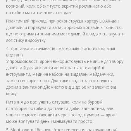
корисний, коли об’єкт густо вкритий рослинністю або
потрібно мати точні висотні дані.
Практичний приклад: при реконструкції кар’єру LIDAR-дані
дозволили порахувати запас корисних копалин з точністю,
що не отримати звичними методами, й швидко спланувати
логістику видобутку.
4. Доставка інструментів і матеріалів (логістика на малі
відстані)
У промисловості дрони використовують не лише для збору
даних, а й для доставки легких вантажів: аварійні
інструменти, медичні набори на віддалені майданчики,
заміна сенсорів тощо. Для таких задач застосовують
дрони з вантажопідйомністю від 2 до 50 кг залежно від
кейсу.
Питання до вас: уявіть ситуацію, коли на буровій
платформі потрібно доставити дрібні запчастини, але
човен не може підходити через погодні умови — дрон
може врятувати день і мінімізувати простої.
5. Моніторинг і безпека (спостереження, патрулювання)