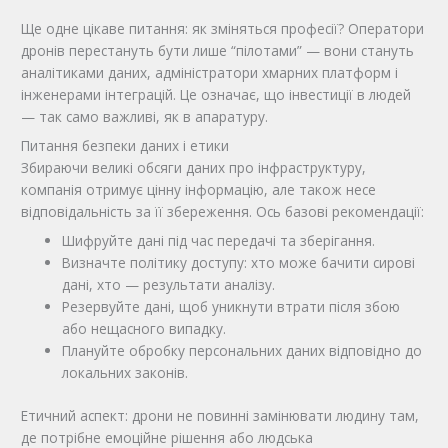
Ще одне цікаве питання: як зміняться професії? Оператори
дронів перестануть бути лише “пілотами” — вони стануть
аналітиками даних, адміністратори хмарних платформ і
інженерами інтеграцій. Це означає, що інвестиції в людей
— так само важливі, як в апаратуру.
Питання безпеки даних і етики
Збираючи великі обсяги даних про інфраструктуру,
компанія отримує цінну інформацію, але також несе
відповідальність за її збереження. Ось базові рекомендації:
Шифруйте дані під час передачі та зберігання.
Визначте політику доступу: хто може бачити сирові
дані, хто — результати аналізу.
Резервуйте дані, щоб уникнути втрати після збою
або нещасного випадку.
Плануйте обробку персональних даних відповідно до
локальних законів.
Етичний аспект: дрони не повинні замінювати людину там,
де потрібне емоційне рішення або людська