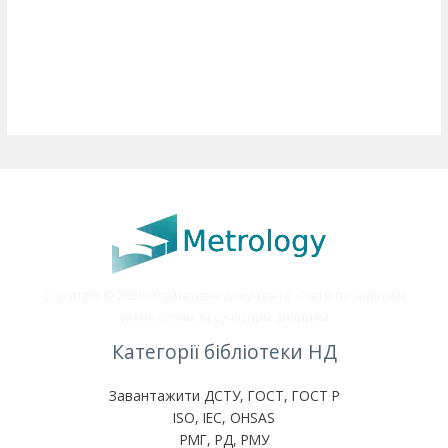
Copyright © 2026 Нормативні документа. Статті по новітнім
технологіям та сучасним знанням
Категорії бібліотеки НД
Завантажити ДСТУ, ГОСТ, ГОСТ Р
ISO, IEC, OHSAS
РМГ, РД, РМУ