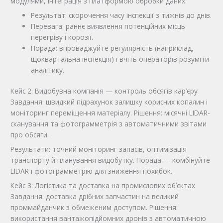
модулями, інтеграція з платформою обробки даних.
Результат: скорочення часу інспекції з тижнів до днів.
Перевага: раннє виявлення потенційних місць
перегріву і корозії.
Порада: впроваджуйте регулярність (наприклад,
щоквартальна інспекція) і вчіть операторів розуміти
аналітику.
Кейс 2: Видобувна компанія — контроль обсягів кар’єру
Завдання: швидкий підрахунок залишку корисних копалин і
моніторинг переміщення матеріалу. Рішення: місячні LIDAR-
сканування та фотограмметрія з автоматичними звітами
про обсяги.
Результати: точний моніторинг запасів, оптимізація
транспорту й планування видобутку. Порада — комбінуйте
LIDAR і фотограмметрію для зниження похибок.
Кейс 3: Логістика та доставка на промислових обʼєктах
Завдання: доставка дрібних запчастин на великий
проммайданчик з обмеженим доступом. Рішення:
використання вантажопідйомних дронів з автоматичною