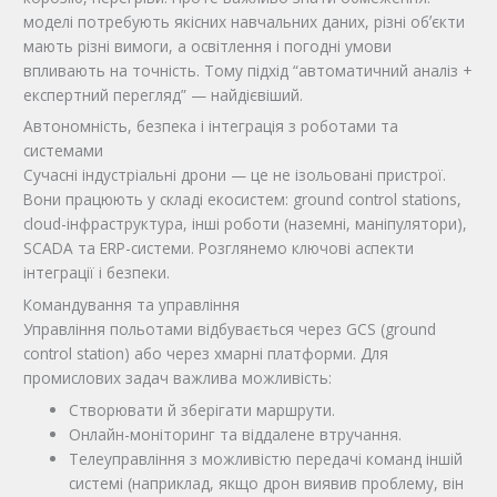
моделі потребують якісних навчальних даних, різні обʼєкти
мають різні вимоги, а освітлення і погодні умови
впливають на точність. Тому підхід “автоматичний аналіз +
експертний перегляд” — найдієвіший.
Автономність, безпека і інтеграція з роботами та
системами
Сучасні індустріальні дрони — це не ізольовані пристрої.
Вони працюють у складі екосистем: ground control stations,
cloud-інфраструктура, інші роботи (наземні, маніпулятори),
SCADA та ERP-системи. Розглянемо ключові аспекти
інтеграції і безпеки.
Командування та управління
Управління польотами відбувається через GCS (ground
control station) або через хмарні платформи. Для
промислових задач важлива можливість:
Створювати й зберігати маршрути.
Онлайн-моніторинг та віддалене втручання.
Телеуправління з можливістю передачі команд іншій
системі (наприклад, якщо дрон виявив проблему, він