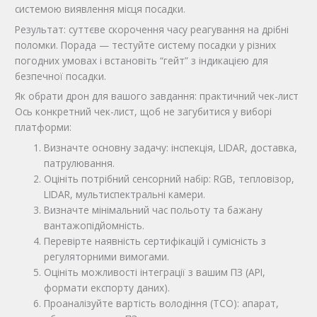
системою виявлення місця посадки.
Результат: суттєве скорочення часу реагування на дрібні
поломки. Порада — тестуйте систему посадки у різних
погодних умовах і встановіть “гейт” з індикацією для
безпечної посадки.
Як обрати дрон для вашого завдання: практичний чек-лист
Ось конкретний чек-лист, щоб не загубитися у виборі
платформи:
Визначте основну задачу: інспекція, LIDAR, доставка,
патрулювання.
Оцініть потрібний сенсорний набір: RGB, тепловізор,
LIDAR, мультиспектральні камери.
Визначте мінімальний час польоту та бажану
вантажопідйомність.
Перевірте наявність сертифікацій і сумісність з
регуляторними вимогами.
Оцініть можливості інтеграції з вашим ПЗ (API,
формати експорту даних).
Проаналізуйте вартість володіння (TCO): апарат,