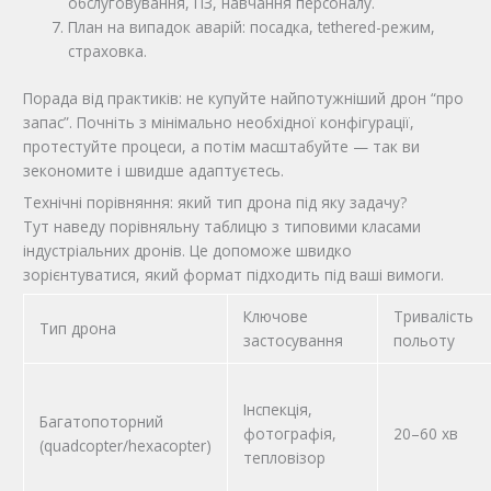
обслуговування, ПЗ, навчання персоналу.
План на випадок аварій: посадка, tethered-режим,
страховка.
Порада від практиків: не купуйте найпотужніший дрон “про
запас”. Почніть з мінімально необхідної конфігурації,
протестуйте процеси, а потім масштабуйте — так ви
зекономите і швидше адаптуєтесь.
Технічні порівняння: який тип дрона під яку задачу?
Тут наведу порівняльну таблицю з типовими класами
індустріальних дронів. Це допоможе швидко
зорієнтуватися, який формат підходить під ваші вимоги.
Ключове
Тривалість
Тип дрона
застосування
польоту
Інспекція,
Багатопоторний
фотографія,
20–60 хв
(quadcopter/hexacopter)
тепловізор