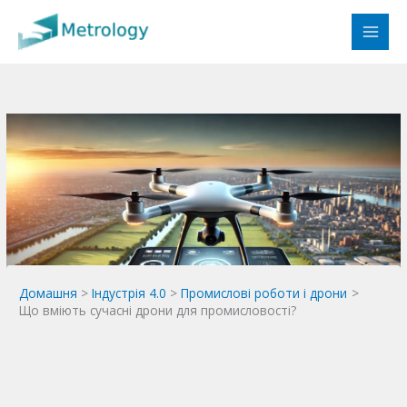
Перейти
до
вмісту
Домашня
Індустрія 4.0
Промислові роботи і дрони
Що вміють сучасні дрони для промисловості?