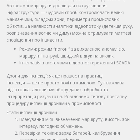
Автономні маршрути дронів для патрулювання
інфраструктури — чудовий спосіб контролювати великі
майданчики, складські зони, периметри промислових
об’єктів. За наявності аналітики відеопотоку (детекція руху,
розпізнавання вогню чи диму) можна отримувати миттєві
сповіщення про інциденти.
Режими: режим “погоні” за виявленою аномалією,
маршрутні патрулі, швидкий відгук на виклик.
Інтеграція з системами відеоспостереження і SCADA.
Дрони для інспекції: як це працює на практиці
Інспекція — це не просто політ з камерою. Тут важлива
підготовка, алгоритми збору даних, обробка та
інтерпретація результатів. Розглянемо типову поетапну
процедуру інспекції дронами у промисловості.
Етапи інспекції дронами
Планування місії: визначення маршруту, висоти, зон
інтересу, погодних обмежень.
Перевірка техніки: заряд батарей, калібрування
сенсорів, резервні носії даних.