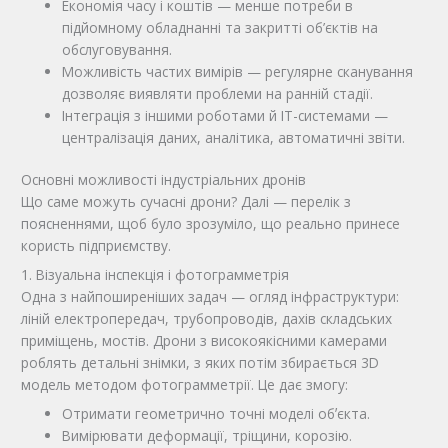
Економія часу і коштів — менше потреби в
підйомному обладнанні та закритті об’єктів на
обслуговування.
Можливість частих вимірів — регулярне сканування
дозволяє виявляти проблеми на ранній стадії.
Інтеграція з іншими роботами й ІТ-системами —
централізація даних, аналітика, автоматичні звіти.
Основні можливості індустріальних дронів
Що саме можуть сучасні дрони? Далі — перелік з
поясненнями, щоб було зрозуміло, що реально принесе
користь підприємству.
1. Візуальна інспекція і фотограмметрія
Одна з найпоширеніших задач — огляд інфраструктури:
ліній електропередач, трубопроводів, дахів складських
приміщень, мостів. Дрони з високоякісними камерами
роблять детальні знімки, з яких потім збирається 3D
модель методом фотограмметрії. Це дає змогу:
Отримати геометрично точні моделі обʼєкта.
Вимірювати деформації, тріщини, корозію.