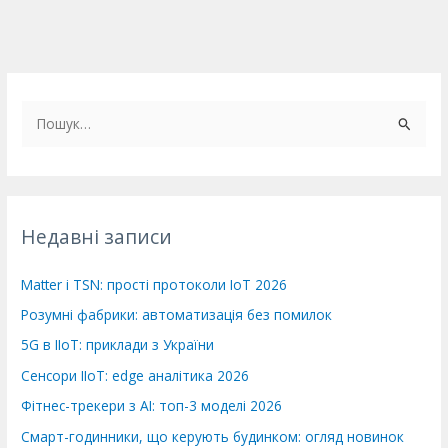
Ш
у
к
а
т
Недавні записи
и
:
Matter і TSN: прості протоколи IoT 2026
Розумні фабрики: автоматизація без помилок
5G в IIoT: приклади з України
Сенсори IIoT: edge аналітика 2026
Фітнес-трекери з AI: топ-3 моделі 2026
Смарт-годинники, що керують будинком: огляд новинок