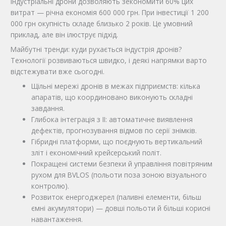
індустріальні дрони дозволяють зекономити 60% цих
витрат — річна економія 600 000 грн. При інвестиції 1 200
000 грн окупність складе близько 2 років. Це умовний
приклад, але він ілюструє підхід.
Майбутні тренди: куди рухається індустрія дронів?
Технології розвиваються швидко, і деякі напрямки варто
відстежувати вже сьогодні.
Щільні мережі дронів в межах підприємств: кілька
апаратів, що координовано виконують складні
завдання.
Глибока інтеграція з ІІ: автоматичне виявлення
дефектів, прогнозування відмов по серії знімків.
Гібридні платформи, що поєднують вертикальний
зліт і економічний крейсерський політ.
Покращені системи безпеки й управління повітряним
рухом для BVLOS (польоти поза зоною візуального
контролю).
Розвиток енергоджерел (паливні елементи, більш
ємні акумулятори) — довші польоти й більші корисні
навантаження.