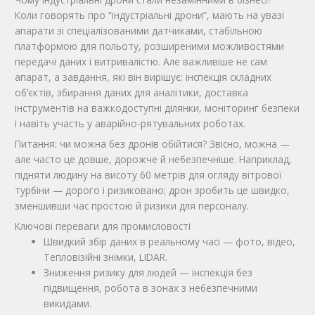
Коли говорять про “індустріальні дрони”, мають на увазі
апарати зі спеціалізованими датчиками, стабільною
платформою для польоту, розширеними можливостями
передачі даних і витривалістю. Але важливіше не сам
апарат, а завдання, які він вирішує: інспекція складних
обʼєктів, збирання даних для аналітики, доставка
інструментів на важкодоступні ділянки, моніторинг безпеки
і навіть участь у аварійно-рятувальних роботах.
Питання: чи можна без дронів обійтися? Звісно, можна —
але часто це довше, дорожче й небезпечніше. Наприклад,
підняти людину на висоту 60 метрів для огляду вітрової
турбіни — дорого і ризиковано; дрон зробить це швидко,
зменшивши час простою й ризики для персоналу.
Ключові переваги для промисловості
Швидкий збір даних в реальному часі — фото, відео,
Тепловізійні знімки, LIDAR.
Зниження ризику для людей — інспекція без
підвищення, робота в зонах з небезпечними
викидами.