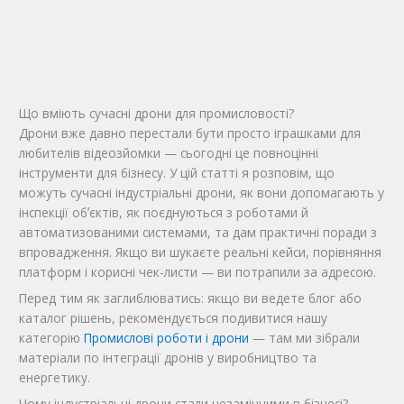
Що вміють сучасні дрони для промисловості?
Дрони вже давно перестали бути просто іграшками для
любителів відеозйомки — сьогодні це повноцінні
інструменти для бізнесу. У цій статті я розповім, що
можуть сучасні індустріальні дрони, як вони допомагають у
інспекції обʼєктів, як поєднуються з роботами й
автоматизованими системами, та дам практичні поради з
впровадження. Якщо ви шукаєте реальні кейси, порівняння
платформ і корисні чек-листи — ви потрапили за адресою.
Перед тим як заглиблюватись: якщо ви ведете блог або
каталог рішень, рекомендується подивитися нашу
категорію
Промислові роботи і дрони
— там ми зібрали
матеріали по інтеграції дронів у виробництво та
енергетику.
Чому індустріальні дрони стали незамінними в бізнесі?