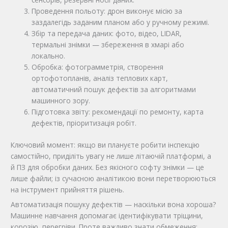
Проведення польоту: дрон виконує місію за
заздалегідь заданим планом або у ручному режимі.
Збір та передача даних: фото, відео, LIDAR,
термальні знімки — збереження в хмарі або
локально.
Обробка: фотограмметрія, створення
ортофотопланів, аналіз теплових карт,
автоматичний пошук дефектів за алгоритмами
машинного зору.
Підготовка звіту: рекомендації по ремонту, карта
дефектів, пріоритизація робіт.
Ключовий момент: якщо ви плануєте робити інспекцію
самостійно, приділіть увагу не лише літаючій платформі, а
й ПЗ для обробки даних. Без якісного софту знімки — це
лише файли; із сучасною аналітикою вони перетворюються
на інструмент прийняття рішень.
Автоматизація пошуку дефектів — наскільки вона хороша?
Машинне навчання допомагає ідентифікувати тріщини,
корозію, перегріви. Проте важливо знати обмеження: