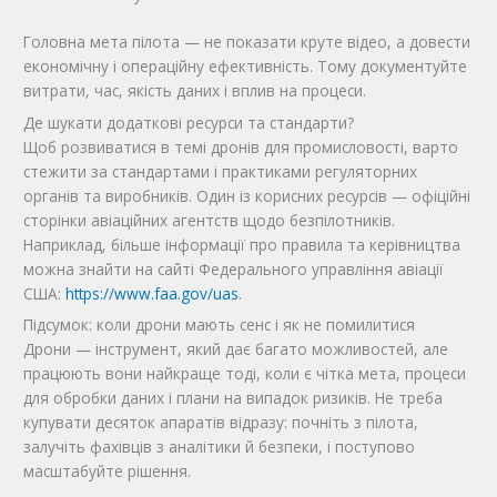
Головна мета пілота — не показати круте відео, а довести
економічну і операційну ефективність. Тому документуйте
витрати, час, якість даних і вплив на процеси.
Де шукати додаткові ресурси та стандарти?
Щоб розвиватися в темі дронів для промисловості, варто
стежити за стандартами і практиками регуляторних
органів та виробників. Один із корисних ресурсів — офіційні
сторінки авіаційних агентств щодо безпілотників.
Наприклад, більше інформації про правила та керівництва
можна знайти на сайті Федерального управління авіації
США:
https://www.faa.gov/uas
.
Підсумок: коли дрони мають сенс і як не помилитися
Дрони — інструмент, який дає багато можливостей, але
працюють вони найкраще тоді, коли є чітка мета, процеси
для обробки даних і плани на випадок ризиків. Не треба
купувати десяток апаратів відразу: почніть з пілота,
залучіть фахівців з аналітики й безпеки, і поступово
масштабуйте рішення.