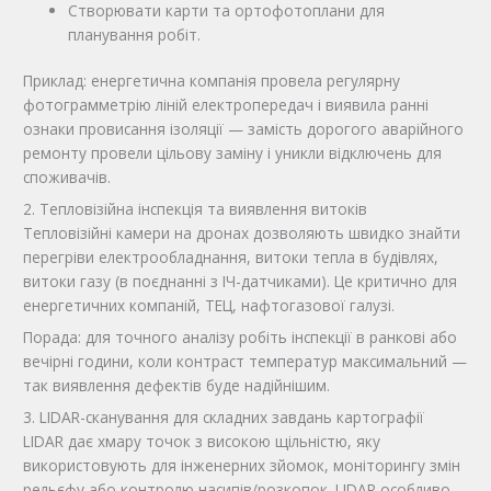
Створювати карти та ортофотоплани для
планування робіт.
Приклад: енергетична компанія провела регулярну
фотограмметрію ліній електропередач і виявила ранні
ознаки провисання ізоляції — замість дорогого аварійного
ремонту провели цільову заміну і уникли відключень для
споживачів.
2. Тепловізійна інспекція та виявлення витоків
Тепловізійні камери на дронах дозволяють швидко знайти
перегріви електрообладнання, витоки тепла в будівлях,
витоки газу (в поєднанні з ІЧ-датчиками). Це критично для
енергетичних компаній, ТЕЦ, нафтогазової галузі.
Порада: для точного аналізу робіть інспекції в ранкові або
вечірні години, коли контраст температур максимальний —
так виявлення дефектів буде надійнішим.
3. LIDAR-сканування для складних завдань картографії
LIDAR дає хмару точок з високою щільністю, яку
використовують для інженерних зйомок, моніторингу змін
рельєфу або контролю насипів/розкопок. LIDAR особливо