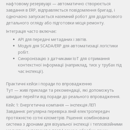
нафтовому резервуарі — автоматично створюється
завдання в ERP, відправляється повідомлення бригаді, і
одночасно запускається наземний робот для додаткового
детального огляду або підготовки місця ремонту.
Інтеграція часто включає:
API для передачі метаданих і звітів.
Модулі для SCADA/ERP для автоматизації логістики
робіт.
Синхронізацію з датчиками IoT для отримання
контекстної інформації (наприклад, тиск у трубах під
час інспекції).
Практичні кейси і поради по впровадженню
Тут — живі приклади та рекомендації, які допоможуть
швидше перейти від поради до реального впровадження.
Кейс 1: Енергетична компанія — інспекція ЛЕП
Завдання: регулярна перевірка ліній електропередач
протяжністю сотні кілометрів. Рішення: комбінована
система з дронами для візуальної інспекції і тепловізійними