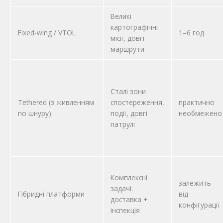
Великі
картографічні
Fixed-wing / VTOL
1–6 год
місії, довгі
маршрути
Сталі зони
Tethered (з живленням
спостереження,
практично
по шнуру)
події, довгі
необмежено
патрулі
Комплексні
залежить
задачі:
Гібридні платформи
від
доставка +
конфігурації
інспекція