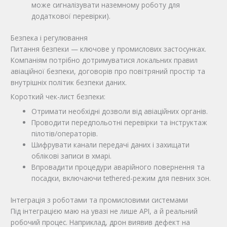
може сигналізувати наземному роботу для
додаткової перевірки).
Безпека і регулювання
Питання безпеки — ключове у промислових застосунках.
Компаніям потрібно дотримуватися локальних правил
авіаційної безпеки, договорів про повітряний простір та
внутрішніх політик безпеки даних.
Короткий чек-лист безпеки:
Отримати необхідні дозволи від авіаційних органів.
Проводити передпольотні перевірки та інструктаж
пілотів/операторів.
Шифрувати канали передачі даних і захищати
облікові записи в хмарі.
Впровадити процедури аварійного повернення та
посадки, включаючи tethered-режим для певних зон.
Інтеграція з роботами та промисловими системами
Під інтеграцією маю на увазі не лише API, а й реальний
робочий процес. Наприклад, дрон виявив дефект на