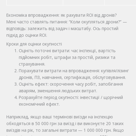
Економіка впровадження: як рахувати ROI від дронів?
Мені часто ставлять питання: “Коли окупляться дрони?” —
відповідь: залежить від задач і масштабу. Ось простий
підхід до оцінки ROI.
Кроки для оцінки окупності
Оцініть поточні витрати: час інспекції, вартість
підйомних робіт, штрафи за простій, ризики та
страхування.
Порахувати витрати на впровадження: купівля/лізинг
дронів, ПЗ, навчання, сертифікація, обслуговування.
Оцініть ефект: скорочення часу робіт, запобігання
аваріям, зменшення людських витрат.
Розрахуйте період окупності: інвестиції / щорічний
економічний ефект.
Наприклад, якщо ваші термінові виїзди на інспекцію
обходяться в 50 000 грн за виїзд і ви виконуєте 20 таких
виїздів на рік, то загальні витрати — 1 000 000 грн. Якщо