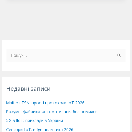
Ш
у
к
а
т
Недавні записи
и
:
Matter і TSN: прості протоколи IoT 2026
Розумні фабрики: автоматизація без помилок
5G в IIoT: приклади з України
Сенсори IIoT: edge аналітика 2026