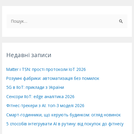
Ш
у
к
а
т
Недавні записи
и
:
Matter і TSN: прості протоколи IoT 2026
Розумні фабрики: автоматизація без помилок
5G в IIoT: приклади з України
Сенсори IIoT: edge аналітика 2026
Фітнес-трекери з AI: топ-3 моделі 2026
Смарт-годинники, що керують будинком: огляд новинок
5 способів інтегрувати AI в рутину: від покупок до фітнесу