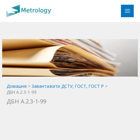
Перейти
до
вмісту
Домашня
Завантажити ДСТУ, ГОСТ, ГОСТ Р
ДБН А.2.3-1-99
ДБН А.2.3-1-99