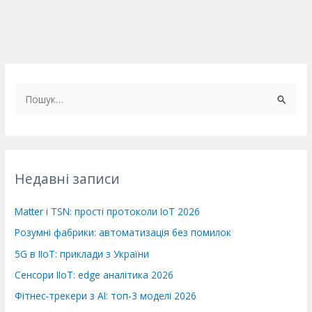
Ш
у
к
а
т
Недавні записи
и
:
Matter і TSN: прості протоколи IoT 2026
Розумні фабрики: автоматизація без помилок
5G в IIoT: приклади з України
Сенсори IIoT: edge аналітика 2026
Фітнес-трекери з AI: топ-3 моделі 2026