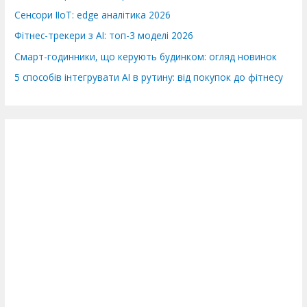
Сенсори IIoT: edge аналітика 2026
Фітнес-трекери з AI: топ-3 моделі 2026
Смарт-годинники, що керують будинком: огляд новинок
5 способів інтегрувати AI в рутину: від покупок до фітнесу