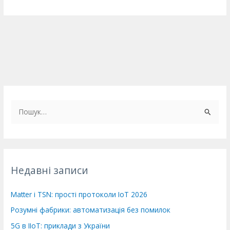
Ш
у
к
а
т
Недавні записи
и
:
Matter і TSN: прості протоколи IoT 2026
Розумні фабрики: автоматизація без помилок
5G в IIoT: приклади з України