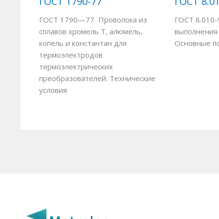
ГОСТ 1790-77
ГОСТ 8.0
ГОСТ 1790—77 Проволока из
ГОСТ 8.010-
сплавов хромель Т, алюмель,
выполнения
копель и константан для
Основные п
термоэлектродов
термоэлектрических
преобразователей. Технические
условия