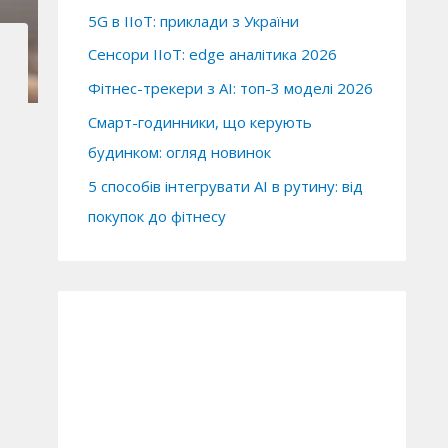
5G в IIoT: приклади з України
Сенсори IIoT: edge аналітика 2026
Фітнес-трекери з AI: топ-3 моделі 2026
Смарт-годинники, що керують
будинком: огляд новинок
5 способів інтегрувати AI в рутину: від
покупок до фітнесу