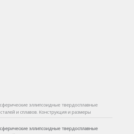
сферические эллипсоидные твердосплавные
талей и сплавов. Конструкция и размеры
сферические эллипсоидные твердосплавные