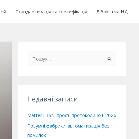
чей
Стандартизація та сертифікація
Бібліотека НД
Ш
у
к
а
т
Недавні записи
и
:
Matter і TSN: прості протоколи IoT 2026
Розумні фабрики: автоматизація без
помилок