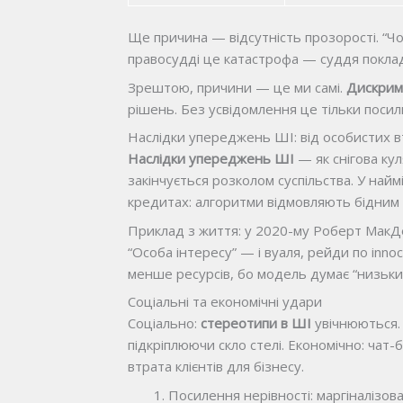
Ще причина — відсутність прозорості. “Чор
правосудді це катастрофа — суддя поклад
Зрештою, причини — це ми самі.
Дискримі
рішень. Без усвідомлення це тільки поси
Наслідки упереджень ШІ: від особистих в
Наслідки упереджень ШІ
— як снігова кул
закінчується розколом суспільства. У найм
кредитах: алгоритми відмовляють бідним р
Приклад з життя: у 2020-му Роберт МакДен
“Особа інтересу” — і вуаля, рейди по inno
менше ресурсів, бо модель думає “низьки
Соціальні та економічні удари
Соціально:
стереотипи в ШІ
увічнюються.
підкріплюючи скло стелі. Економічно: ча
втрата клієнтів для бізнесу.
Посилення нерівності: маргіналізов