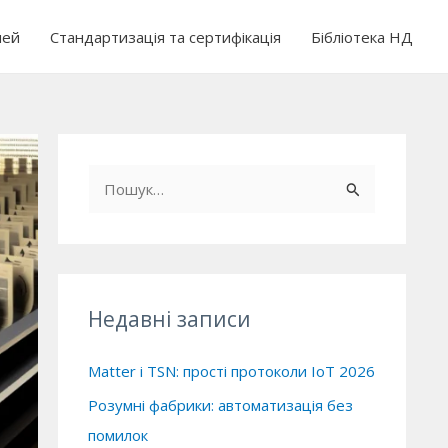
чей
Стандартизація та сертифікація
Бібліотека НД
Ш
у
к
а
т
Недавні записи
и
:
Matter і TSN: прості протоколи IoT 2026
Розумні фабрики: автоматизація без
помилок