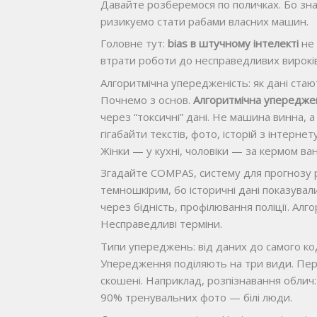
Давайте розберемося по поличках. Бо зн
ризикуємо стати рабами власних машин.
Головне тут:
bias в штучному інтелекті
не 
втрати роботи до несправедливих вироків
Алгоритмічна упередженість: як дані ста
Почнемо з основ.
Алгоритмічна упередже
через “токсичні” дані. Не машина винна, а
гігабайти текстів, фото, історій з інтерне
Жінки — у кухні, чоловіки — за кермом ва
Згадайте COMPAS, систему для прогнозу 
темношкірим, бо історичні дані показували
через бідність, профілювання поліції. Ал
Несправедливі терміни.
Типи упереджень: від даних до самого ко
Упередження поділяють на три види. П
скошені. Наприклад, розпізнавання облич: 
90% тренувальних фото — білі люди.