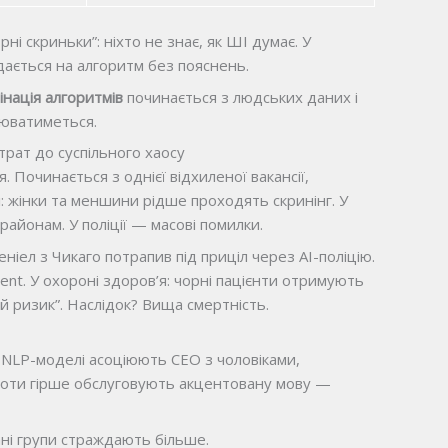
ні скриньки”: ніхто не знає, як ШІ думає. У
ається на алгоритм без пояснень.
нація алгоритмів
починається з людських даних і
люватиметься.
трат до суспільного хаосу
я. Починається з однієї відхиленої вакансії,
і: жінки та меншини рідше проходять скринінг. У
айонам. У поліції — масові помилки.
іел з Чикаго потрапив під приціл через AI-поліцію.
cent. У охороні здоров’я: чорні пацієнти отримують
й ризик”. Наслідок? Вища смертність.
 NLP-моделі асоціюють CEO з чоловіками,
т-боти гірше обслуговують акцентовану мову —
ані групи страждають більше.