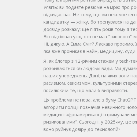
Уявіть: ви подаєте резюме на мрію про ро
відкидає вас. Не тому, що ви некомпетент
кандидатку — жінку, бо тренувався на дан
досвіду розкажу: ще п’ять років тому я т
Він відсіював усіх, хто не мав “типового”
Ні, дякую. А Емма Сміт? Ласкаво просимо.
яка вже проникає в найм, медицину, суди 
Я, як блогер з 12-річним стажем у tech-те
розбиваються об людські вади. Ми думає
наших упереджень. Дані, на яких вони на
расизмом, сексизмом, культурними стере
посилюючи те, що мали б виправляти.
Ця проблема не нова, але з буму ChatGPT 
алгоритм поліції позначив невинного чолов
медицині афроамериканці отримували ме
ризикованими”. Сьогодні, у 2025-му, це в
воно руйнує довіру до технологій?