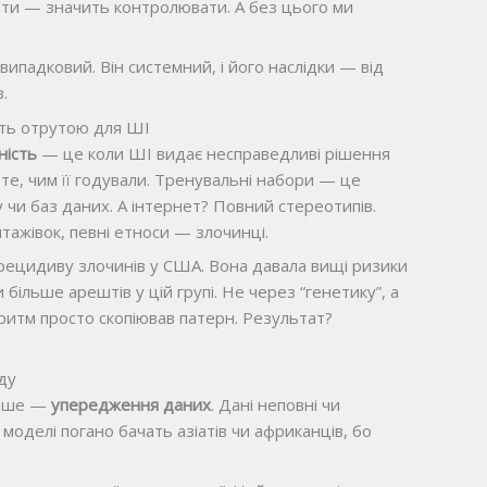
ати — значить контролювати. А без цього ми
випадковий. Він системний, і його наслідки — від
.
ють отрутою для ШІ
ність
— це коли ШІ видає несправедливі рішення
 те, чим її годували. Тренувальні набори — це
ту чи баз даних. А інтернет? Повний стереотипів.
нтажівок, певні етноси — злочинці.
рецидиву злочинів у США. Вона давала вищі ризики
 більше арештів у цій групі. Не через “генетику”, а
горитм просто скопіював патерн. Результат?
ду
ерше —
упередження даних
. Дані неповні чи
моделі погано бачать азіатів чи африканців, бо