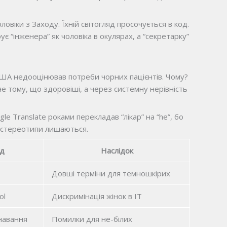
ловіки з Заходу. Їхній світогляд просочується в код.
 “інженера” як чоловіка в окулярах, а “секретарку”
США недооцінював потреби чорних пацієнтів. Чому?
е тому, що здоровіші, а через системну нерівність
gle Translate роками перекладав “лікар” на “he”, бо
е стереотипи лишаються.
ад
Наслідок
Довші терміни для темношкірих
ol
Дискримінація жінок в IT
навання
Помилки для не-білих