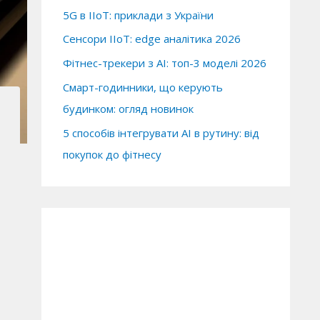
5G в IIoT: приклади з України
Сенсори IIoT: edge аналітика 2026
Фітнес-трекери з AI: топ-3 моделі 2026
Смарт-годинники, що керують
будинком: огляд новинок
5 способів інтегрувати AI в рутину: від
покупок до фітнесу