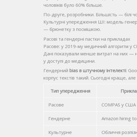
чоловіків було 60% більше.
По-друге, розробники. Більшість — білі чо
Культурні упередження ШІ: модель генерує
— брюнетку з посмішкою.
Расові та гендерні пастки на прикладах
Расове: у 2019-му медичний алгоритм у 
Дані показували менше витрат на них — н
у доступі до медицини.
Гендерний
bias в штучному інтелекті
: Goo
корпус текстів такий. Сьогодні краще, ал
Тип упередження
Прикл
Расове
COMPAS у США
Гендерне
Amazon hiring to
Культурне
Обличчя розпіз