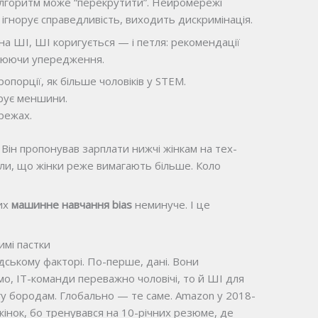
 алгоритм може “перекрутити”. Нейромережі
ігнорує справедливість, виходить дискримінація.
на ШІ, ШІ коригується — і петля: рекомендації
илюючи упередження.
опорції, як більше чоловіків у STEM.
орує меншини.
режах.
 Він пропонував зарплати нижчі жінкам на тех-
али, що жінки реже вимагають більше. Коло
них
машинне навчання bias
неминуче. І це
имі пастки
ському факторі. По-перше, дані. Вони
імо, IT-команди переважно чоловічі, то й ШІ для
гу бородам. Глобально — те саме. Amazon у 2018-
в жінок, бо тренувався на 10-річних резюме, де