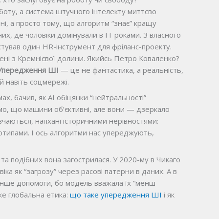
боту, а система штучного інтелекту миттєво
ні, а просто тому, що алгоритм “знає” кращу
их, де чоловіки домінували в IT роками. З власного
естував один HR-інструмент для фріланс-проекту.
 імені з Кремнієвої долини. Якийсь Петро Коваленко?
Упередження ШІ
— це не фантастика, а реальність,
й навіть соцмережі.
мах, бачив, як AI обіцянки “нейтральності”
мо, що машини об’єктивні, але вони — дзеркало
вчаються, напхані історичними нерівностями:
отипами. І ось алгоритми нас упереджують,
та подібних вона загострилася. У 2020-му в Чикаго
іка як “загрозу” через расові патерни в даних. А в
нше допомоги, бо модель вважала їх “менш
же глобальна етика:
що таке упередження ШІ
і як