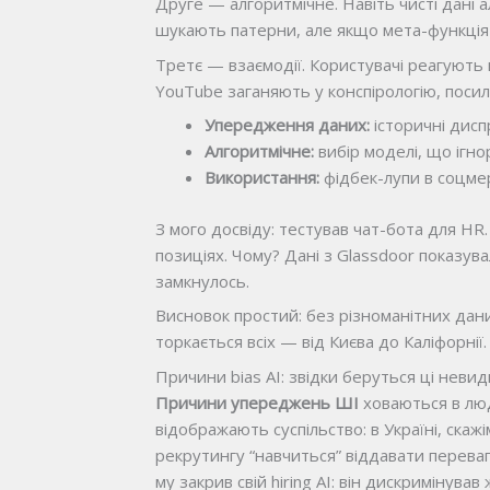
Друге — алгоритмічне. Навіть чисті дані
шукають патерни, але якщо мета-функція 
Третє — взаємодії. Користувачі реагують 
YouTube заганяють у конспірологію, пос
Упередження даних:
історичні диспр
Алгоритмічне:
вибір моделі, що ігн
Використання:
фідбек-лупи в соцме
З мого досвіду: тестував чат-бота для HR.
позиціях. Чому? Дані з Glassdoor показув
замкнулось.
Висновок простий: без різноманітних да
торкається всіх — від Києва до Каліфорнії.
Причини bias AI: звідки беруться ці невид
Причини упереджень ШІ
ховаються в люд
відображають суспільство: в Україні, скаж
рекрутингу “навчиться” віддавати перева
му закрив свій hiring AI: він дискримінува