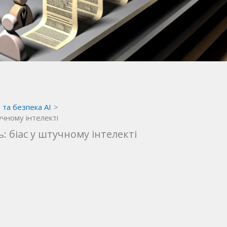
 та безпека AI
учному інтелекті
 біас у штучному інтелекті